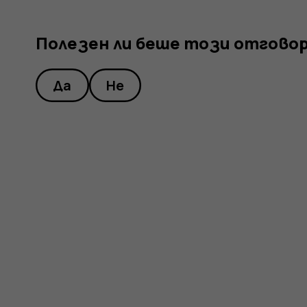
Полезен ли беше този отгово
Да
Не