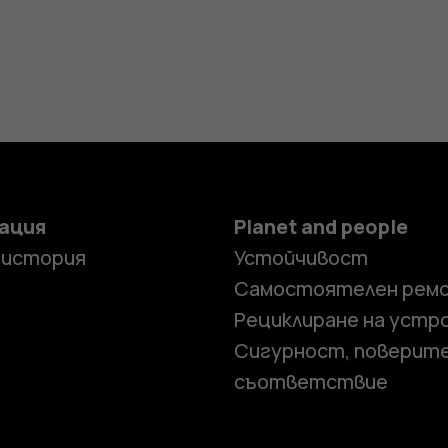
ация
Planet and people
 история
Устойчивост
Самостоятелен рем
Рециклиране на устр
Сигурност, поверит
съответствие