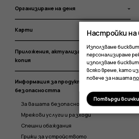
Организиране на деня
Карти
Настройки на
Използваме бисквитк
Приложения, актуализации и резервни
персонализираме ре
копия
използваме бисквит
всяко време, като и
повече за нашата
п
Информация за продукта и
безопасността
Потвърди всичк
За вашата безопасност
Мрежови услуги и разходи
Спешни обаждания
Грижи за устройството