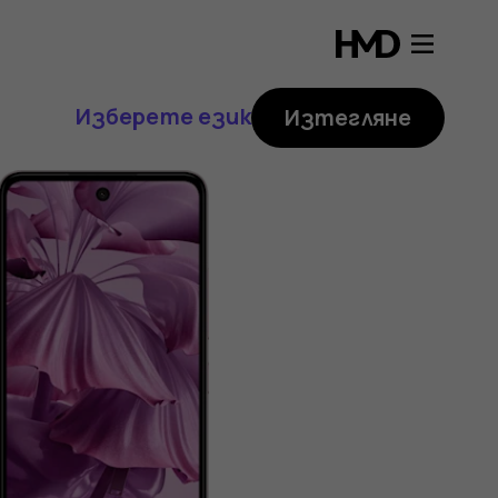
Изберете език
Изтегляне