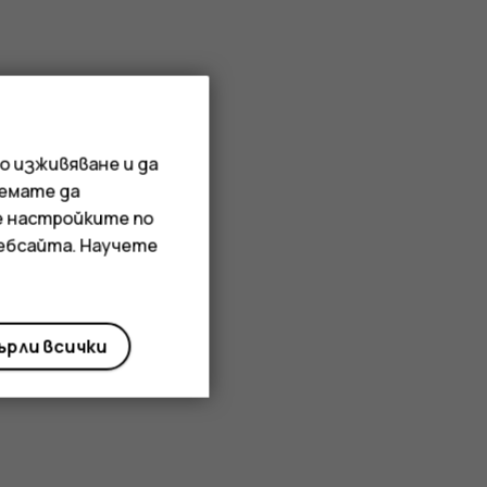
о изживяване и да
иемате да
е настройките по
уебсайта. Научете
рли всички