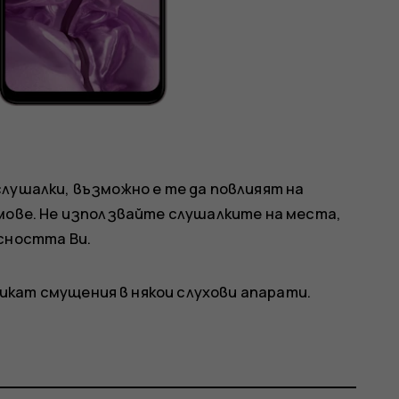
лушалки, възможно е те да повлияят на
ове. Не използвайте слушалките на места,
сността Ви.
икат смущения в някои слухови апарати.