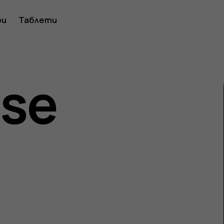
ри
Таблети
lse
ство