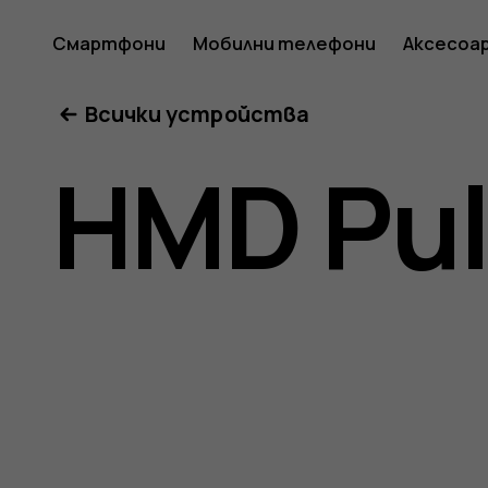
HMD
Смартфони
Мобилни телефони
Аксесоа
Всички устройства
Pulse
HMD Pu
Ръковод
на