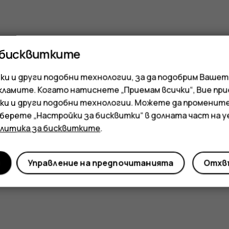
 бисквитките
и и други подобни технологии, за да подобрим Вашет
кламите. Когато натиснете „Приемам всички“, Вие пр
ки и други подобни технологии. Можете да променит
зберете „Настройки за бисквитки“ в долната част на 
олитика за бисквитките
.
и
Управление на предпочитанията
Отхвъ