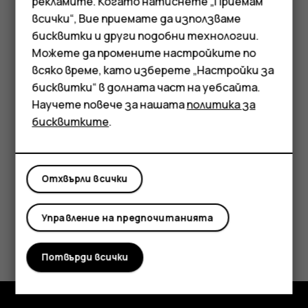
рекламите. Когато натиснете „Приемам
Смартфони
всички“, Вие приемате да използваме
Съвет:
За да редактирате събитие,
докоснете събитието и
и редактирайте
бисквитки и други подобни технологии.
mode_edit
Мобилни телефони
подробностите.
Можете да промените настройките по
Аксесоари
всяко време, като изберете „Настройки за
Изтриване на среща
бисквитки“ в долната част на уебсайта.
Таблети
Научете повече за нашата
политика за
Докоснете срещата.
бисквитките
.
Докоснете
>
Изтриване
.
more_vert
Отхвърли всички
Управление на предпочитанията
Полезен ли беше този отговор?
Потвърди всички
Да
Не