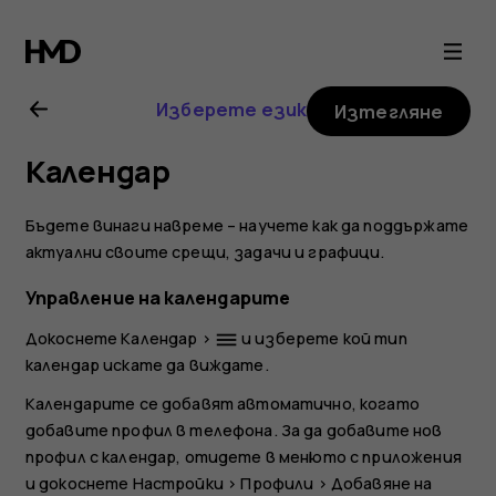
Ръководство
на
Изберете език
Изтегляне
потребителя
Календар
за
Бъдете винаги навреме – научете как да поддържате
Nokia
актуални своите срещи, задачи и графици.
Управление на календарите
1.4
Докоснете
Календар
>
и изберете кой тип
dehaze
календар искате да виждате.
Календарите се добавят автоматично, когато
добавите профил в телефона. За да добавите нов
профил с календар, отидете в менюто с приложения
и докоснете
Настройки
>
Профили
>
Добавяне на