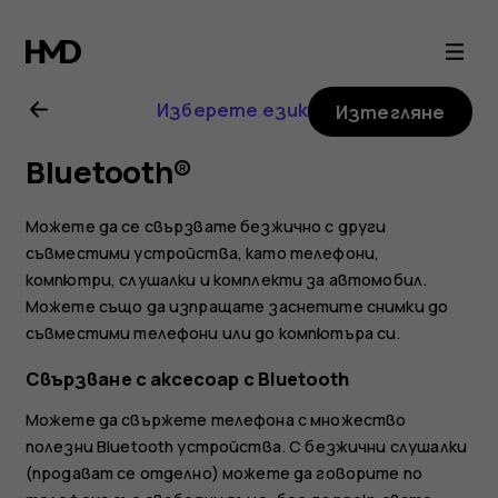
Ръководство
на
Изберете език
Изтегляне
потребителя
Bluetooth®
за
Можете да се свързвате безжично с други
Nokia
съвместими устройства, като телефони,
компютри, слушалки и комплекти за автомобил.
Можете също да изпращате заснетите снимки до
1
съвместими телефони или до компютъра си.
Plus
Свързване с аксесоар с Bluetooth
Можете да свържете телефона с множество
полезни Bluetooth устройства. С безжични слушалки
(продават се отделно) можете да говорите по