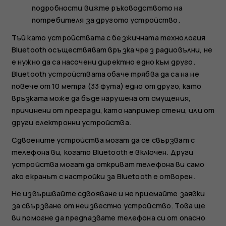
подробности вижте ръководството на
потребителя за другото устройство.
Тъй като устройствата с безжичната технология
Bluetooth осъществяват връзка чрез радиовълни, не
е нужно да са насочени директно едно към друго.
Bluetooth устройствата обаче трябва да са на не
повече от 10 метра (33 фута) едно от друго, като
връзката може да бъде нарушена от смущения,
причинени от прегради, като например стени, или от
други електронни устройства.
Сдвоените устройства могат да се свързват с
телефона ви, когато Bluetooth е включен. Други
устройства могат да откриват телефона ви само
ако екранът с настройки за Bluetooth е отворен.
Не извършвайте сдвояване и не приемайте заявки
за свързване от неизвестно устройство. Това ще
ви помогне да предпазвате телефона си от опасно