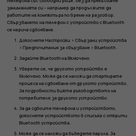
телефона със свободни ръце, без да прекъсвате
заниманията си – например да продължите да
работите на компютъра по време на разговор.
Свързването на телефон с устройство с Bluetooth
се нарича сдвояване.
Докоснете
Настройки
>
Свързани устройства
>
Предпочитания за свързване
>
Bluetooth
.
Задайте
Bluetooth
на
Включено
.
Уверете се, че другото устройство е
включено. Може да се наложи да стартирате
процеса на сдвояване от другото устройство.
За подробности вижте ръководството на
потребителя за другото устройство.
За да сдвоите телефона и устройството,
докоснете устройството в списъка с открити
Bluetooth устройства.
Може да се наложи да въведете парола. За