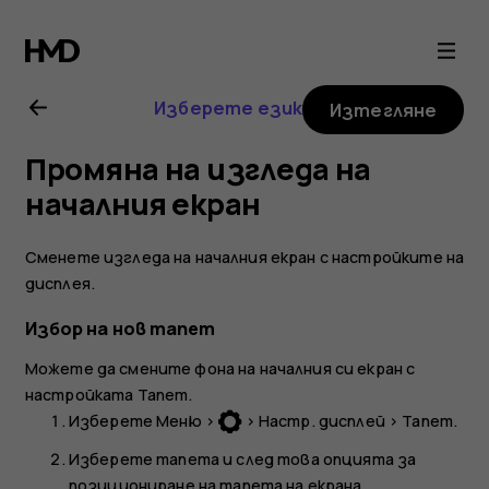
Nokia
105
Изберете език
Изтегляне
(2017)
Промяна на изгледа на
ръководство
началния екран
на
Сменете изгледа на началния екран с настройките на
дисплея.
потребителя
Избор на нов тапет
Можете да смените фона на началния си екран с
настройката
Тапет
.
Изберете
Меню
>
>
Настр. дисплей
>
Тапет
.
Изберете тапета и след това опцията за
позициониране на тапета на екрана.