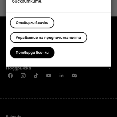
бисквитките
.
Да
Не
Отхвърли всички
Изследвайте
Управление на предпочитанията
Информация
Потвърди всички
Planet and people
Поддръжка
Facebook
Instagram
Tiktok
Youtube
Linkedin
Discord
Bulgaria