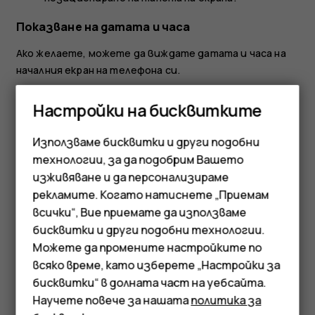
Показване на датата и часа
Ако желаете, можете да виждате датата и часа на
началния екран на телефона си.
Изберете
Меню
>
>
Настройки за час
>
Настройки на бисквитките
Показване на дата и час
.
Изберете
Показване на часовника
, за да
Използваме бисквитки и други подобни
започнат да се показват на началния екран.
технологии, за да подобрим Вашето
изживяване и да персонализираме
Ако искате телефонът ви да ги актуализира
рекламите. Когато натиснете „Приемам
автоматично, задайте
Авт.сверяв. дата и час
на
Смартфони
Включено
.
всички“, Вие приемате да използваме
бисквитки и други подобни технологии.
Мобилни телефони
Можете да промените настройките по
Аксесоари
всяко време, като изберете „Настройки за
бисквитки“ в долната част на уебсайта.
Таблети
Научете повече за нашата
политика за
Полезен ли беше този отговор?