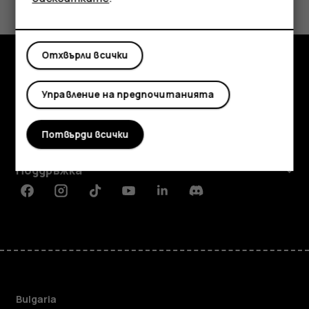
Да
Не
Отхвърли всички
Изследвайте
Управление на предпочитанията
Информация
Потвърди всички
Planet and people
Поддръжка
Facebook
Instagram
Tiktok
Youtube
Linkedin
Discord
Bulgaria