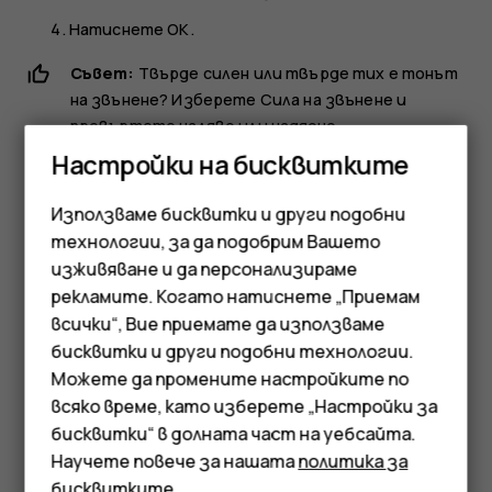
Натиснете
ОК
.
Съвет:
Твърде силен или твърде тих е тонът
на звънене? Изберете
Сила на звънене
и
превъртете наляво или надясно.
Настройки на бисквитките
Смяна на тоновете за съобщения
Изберете
Меню
>
>
Настройки на тона
.
Използваме бисквитки и други подобни
технологии, за да подобрим Вашето
Превъртете до
Тон на сигнала за съобщения
.
изживяване и да персонализираме
Изберете тона, който искате да използвате, и
рекламите. Когато натиснете „Приемам
Смартфони
след това
ОК
.
всички“, Вие приемате да използваме
бисквитки и други подобни технологии.
Мобилни телефони
Можете да промените настройките по
Аксесоари
всяко време, като изберете „Настройки за
бисквитки“ в долната част на уебсайта.
Таблети
Научете повече за нашата
политика за
Полезен ли беше този отговор?
бисквитките
.