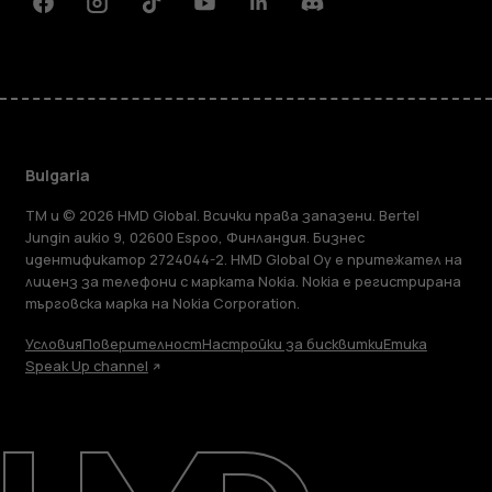
Facebook
Instagram
Tiktok
Youtube
Linkedin
Discord
Bulgaria
TM и © 2026 HMD Global. Всички права запазени. Bertel
Jungin aukio 9, 02600 Espoo, Финландия. Бизнес
идентификатор 2724044-2. HMD Global Oy е притежател на
лиценз за телефони с марката Nokia. Nokia е регистрирана
търговска марка на Nokia Corporation.
Условия
Поверителност
Настройки за бисквитки
Етика
Speak Up channel
Информация
Ремонт, повторна употреба,
рециклиране