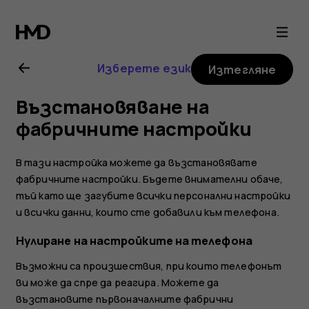
Nokia
105
Изберете език
Изтегляне
(2017)
Възстановяване на
ръководство
фабричните настройки
на
В тази настройка можете да възстановявате
фабричните настройки. Бъдете внимателни обаче,
потребителя
тъй като ще загубите всички персонални настройки
и всички данни, които сте добавили към телефона.
Нулиране на настройките на телефона
Възможни са произшествия, при които телефонът
ви може да спре да реагира. Можете да
възстановите първоначалните фабрични