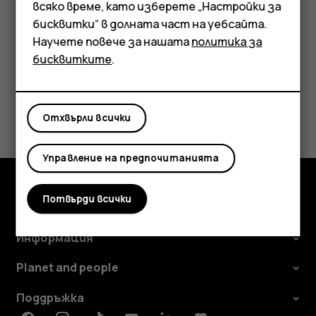
Аксесоари
всяко време, като изберете „Настройки за
данни са премахнати.
бисквитки“ в долната част на уебсайта.
Таблети
Научете повече за нашата
политика за
бисквитките
.
Полезен ли беше този отговор?
Отхвърли всички
Да
Не
Управление на предпочитанията
Потвърди всички
Изследвайте
Информация
Planet and people
Поддръжка