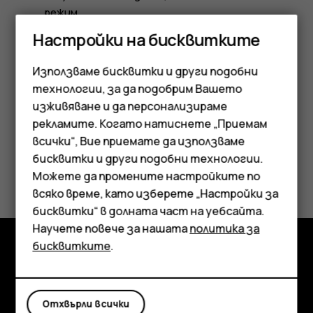
режим.
Настройки на бисквитките
Самолетният режим изключва всички връзки към
мобилните мрежи, както и безжичните функции на
Използваме бисквитки и други подобни
устройството ви.
технологии, за да подобрим Вашето
изживяване и да персонализираме
рекламите. Когато натиснете „Приемам
Смартфони
всички“, Вие приемате да използваме
бисквитки и други подобни технологии.
Мобилни телефони
Полезен ли беше този отговор?
Можете да промените настройките по
Аксесоари
всяко време, като изберете „Настройки за
Да
Не
бисквитки“ в долната част на уебсайта.
Таблети
Научете повече за нашата
политика за
бисквитките
.
Изследвайте
Информация
Отхвърли всички