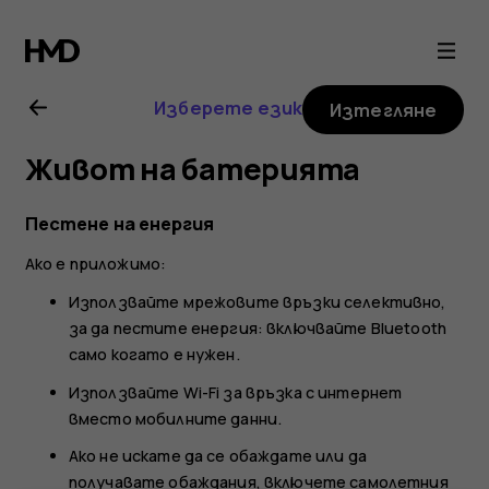
Ръководство
на
Изберете език
Изтегляне
потребителя
Живот на батерията
за
Пестене на енергия
Nokia
Ако е приложимо:
225
Използвайте мрежовите връзки селективно,
за да пестите енергия: включвайте Bluetooth
само когато е нужен.
4G
Използвайте Wi-Fi за връзка с интернет
вместо мобилните данни.
(2024)
Ако не искате да се обаждате или да
получавате обаждания, включете самолетния