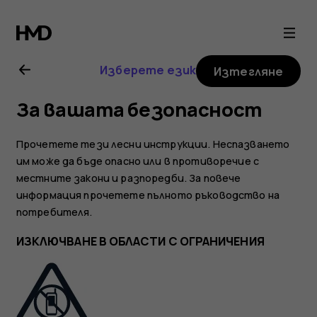
Ръководство
на
Изберете език
Изтегляне
потребителя
За вашата безопасност
за
Прочетете тези лесни инструкции. Неспазването
Nokia
им може да бъде опасно или в противоречие с
местните закони и разпоредби. За повече
информация прочетете пълното ръководство на
225
потребителя.
4G
ИЗКЛЮЧВАНЕ В ОБЛАСТИ С ОГРАНИЧЕНИЯ
(2024)