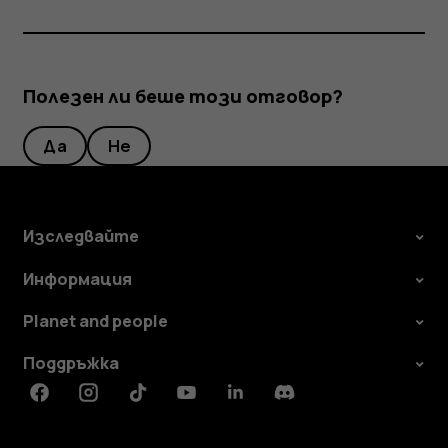
Полезен ли беше този отговор?
Да
Не
Изследвайте
Информация
Planet and people
Поддръжка
Facebook
Instagram
Tiktok
Youtube
Linkedin
Discord