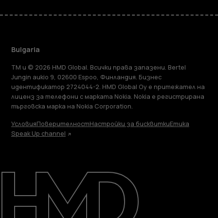
Bulgaria
TM и © 2026 HMD Global. Всички права запазени. Bertel
Jungin aukio 9, 02600 Espoo, Финландия. Бизнес
идентификатор 2724044-2. HMD Global Oy е притежател на
лиценз за телефони с марката Nokia. Nokia е регистрирана
търговска марка на Nokia Corporation.
Условия
Поверителност
Настройки за бисквитки
Етика
Speak Up channel
Информация
Ремонт, повторна употреба,
рециклиране
Поддръжка
Bulgaria