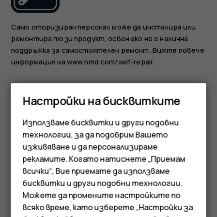
Само оторизиран персонал може да инсталира или
ремонтира този продукт, освен ако не е налична
поддръжка за самостоятелен ремонт. Вижте повече
информация на www.hmd.com/self-repair.
БАТЕРИИ, ЗАРЯДНИ УСТРОЙСТВА И ДРУГИ
Настройки на бисквитките
АКСЕСОАРИ
Използваме бисквитки и други подобни
технологии, за да подобрим Вашето
изживяване и да персонализираме
рекламите. Когато натиснете „Приемам
Смартфони
всички“, Вие приемате да използваме
Използвайте само батерии, зарядни устройства и
бисквитки и други подобни технологии.
Мобилни телефони
други аксесоари, одобрени от HMD Global Oy за
Можете да промените настройките по
употреба с това устройство. Не свързвайте
Аксесоари
всяко време, като изберете „Настройки за
несъвместими продукти.