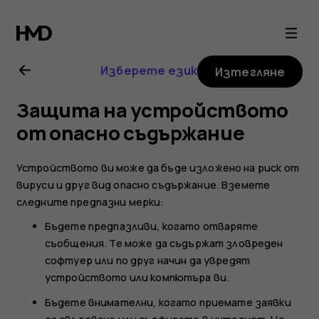
Ръководство
на
Изберете език
Изтегляне
потребителя
Защита на устройството
за
от опасно съдържание
Nokia
Устройството ви може да бъде изложено на риск от
вируси и друг вид опасно съдържание. Вземете
225
следните предпазни мерки:
Бъдете предпазливи, когато отваряте
4G
съобщения. Те може да съдържат зловреден
софтуер или по друг начин да увредят
(2024)
устройството или компютъра ви.
Бъдете внимателни, когато приемате заявки