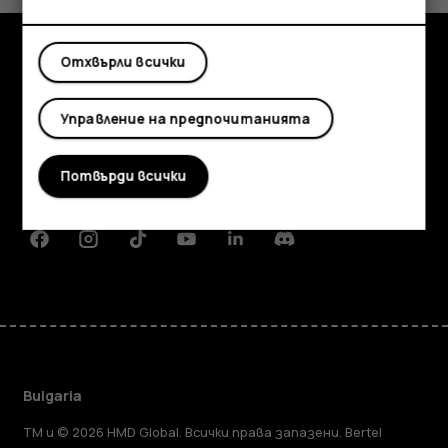
Отхвърли всички
Изследвайте
Управление на предпочитанията
Информация
Planet and people
Потвърди всички
Поддръжка
Facebook
Instagram
Tiktok
Youtube
Linkedin
Discord
Bulgaria
TM и © 2026 HMD Global. Всички права запазени. Bertel