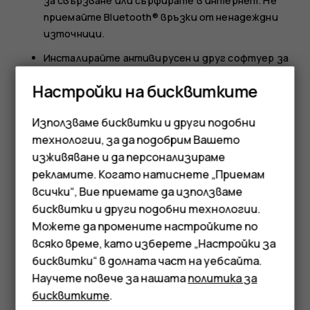
за свързване или сърфирате в интернет. Не
приемайте Bluetooth® връзки от ненадеждни
източници.
Инсталирайте антивирусен и друг софтуер за
сигурност на всеки свързан компютър.
Настройки на бисквитките
Ако отваряте предварително инсталирани
отметки и връзки към интернет сайтове на
Използваме бисквитки и други подобни
трети страни, вземете подходящи предпазни
технологии, за да подобрим Вашето
мерки. HMD Global не носи отговорност за
изживяване и да персонализираме
такива сайтове.
рекламите. Когато натиснете „Приемам
Смартфони
всички“, Вие приемате да използваме
бисквитки и други подобни технологии.
Мобилни телефони
Можете да промените настройките по
Аксесоари
всяко време, като изберете „Настройки за
бисквитки“ в долната част на уебсайта.
Полезен ли беше този отговор?
Таблети
Научете повече за нашата
политика за
бисквитките
.
Да
Не