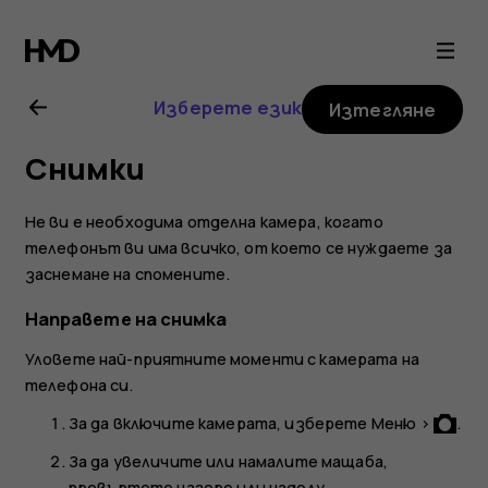
Ръководство
на
Изберете език
Изтегляне
потребителя
Снимки
за
Не ви е необходима отделна камера, когато
Nokia
телефонът ви има всичко, от което се нуждаете за
заснемане на спомените.
3310
Направете на снимка
Уловете най-приятните моменти с камерата на
3G
телефона си.
За да включите камерата, изберете
Меню
>
.
За да увеличите или намалите мащаба,
превъртете нагоре или надолу.