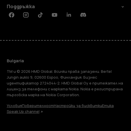
Поддръжка
Facebook
Instagram
Tiktok
Youtube
Linkedin
Discord
Bulgaria
TM и © 2026 HMD Global. Всички права запазени. Bertel
Jungin aukio 9, 02600 Espoo, Финландия. Бизнес
идентификатор 2724044-2. HMD Global Oy е притежател на
лиценз за телефони с марката Nokia. Nokia е регистрирана
търговска марка на Nokia Corporation.
Условия
Поверителност
Настройки за бисквитки
Етика
Speak Up channel
Информация