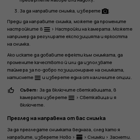
За да направите снимка, изберете
.
Преди да направите снимка, можете да промените
настройките в
>
Настройки на камерата
. Можете
например да регулирате експозицията и яркостта
на снимка.
Ако искате да добавите ефекти към снимката, да
промените качеството й или да използвате
таймера за по-добро позициониране на снимката,
натиснете
и изберете една от наличните опции.
Съвет:
За да включите светкавицата, в
камерата изберете
>
Светкавица
и я
включете.
Преглед на направена от вас снимка
За да прегледате снимката веднага, след като я
направите, изберете
Ново
>
>
Снимки
>
Заснети
.