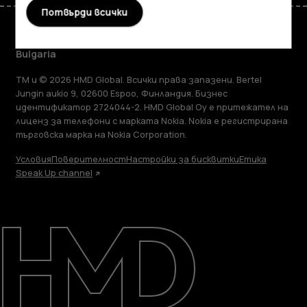
Потвърди всички
Bulgaria
TM и © 2026 HMD Global. Всички права запазени. Bertel
Jungin aukio 9, 02600 Espoo, Финландия. Бизнес
идентификатор 2724044-2. HMD Global Oy е притежател на
лиценз за телефони с марката Nokia. Nokia е регистрирана
търговска марка на Nokia Corporation.
Условия
Поверителност
Настройки за бисквитки
Етика
Speak Up channel
Информация
Ремонт, повторна употреба,
рециклиране
Поддръжка
Bulgaria