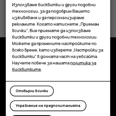
Използваме бисквитки и други подобни
технологии, за да подобрим Вашето
изживяване и да персонализираме
Полезен ли беше този отговор?
рекламите. Когато натиснете „Приемам
Смартфони
всички“, Вие приемате да използваме
Да
Не
бисквитки и други подобни технологии.
Мобилни телефони
Можете да промените настройките по
Аксесоари
всяко време, като изберете „Настройки за
Изследвайте
бисквитки“ в долната част на уебсайта.
Таблети
Научете повече за нашата
политика за
Информация
бисквитките
.
Planet and people
Поддръжка
Отхвърли всички
Facebook
Instagram
Tiktok
Youtube
Linkedin
Discord
Управление на предпочитанията