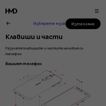
Ръководство
на
Изберете език
Изтегляне
потребителя
Клавиши и части
за
Разучете клавишите и частите на новия си
Nokia
телефон.
Вашият телефон
5.1