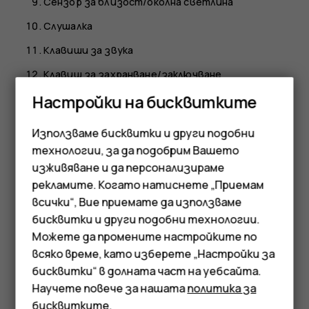
Сензор за близост/околна светлина
Слушалка
Клавиши за звука
Клавиш за захранване/заключване
Настройки на бисквитките
Конектор за USB
Микрофон
Използваме бисквитки и други подобни
Високоговорител
технологии, за да подобрим Вашето
изживяване и да персонализираме
Някои от аксесоарите, споменати в това
рекламите. Когато натиснете „Приемам
ръководство на потребителя, като зарядно
Смартфони
всички“, Вие приемате да използваме
устройство, слушалки или кабел за данни, може да се
бисквитки и други подобни технологии.
продават отделно.
Мобилни телефони
Можете да промените настройките по
Части и конектори, магнетизъм
Аксесоари
всяко време, като изберете „Настройки за
бисквитки“ в долната част на уебсайта.
Не свързвайте към продукти, които създават
Таблети
Научете повече за нашата
политика за
изходен сигнал, тъй като това може да повреди
бисквитките
.
устройството. Не свързвайте източници на