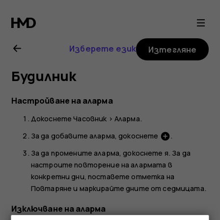
Ръководство
на
Изберете език
Изтегляне
потребителя
Будилник
за
Настройване на аларма
Nokia
Докоснете
Часовник
>
Аларма
.
5.3
За да добавите аларма, докоснете
.
add_circle
За да промените аларма, докоснете я. За да
настроите повторение на алармата в
конкретни дни, поставете отметка на
Повтаряне
и маркирайте дните от седмицата.
Изключване на аларма