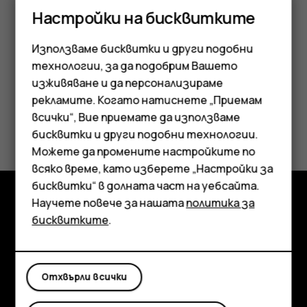
Когато прозвучи алармата, плъзнете я бързо
Настройки на бисквитките
надясно.
Използваме бисквитки и други подобни
технологии, за да подобрим Вашето
изживяване и да персонализираме
рекламите. Когато натиснете „Приемам
Смартфони
всички“, Вие приемате да използваме
Полезен ли беше този отговор?
бисквитки и други подобни технологии.
Мобилни телефони
Можете да промените настройките по
Да
Не
Аксесоари
всяко време, като изберете „Настройки за
бисквитки“ в долната част на уебсайта.
Таблети
Научете повече за нашата
политика за
Изследвайте
бисквитките
.
Информация
Planet and people
Отхвърли всички
Поддръжка