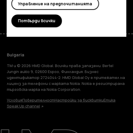
Управление на предпочитанията
Facebook
Instagram
Tiktok
Youtube
Linkedin
Discord
Потвърди всички
Bulgaria
TM и © 2026 HMD Global. Всички права запазени. Bertel
Jungin aukio 9, 02600 Espoo, Финландия. Бизнес
идентификатор 2724044-2. HMD Global Oy е притежател на
лиценз за телефони с марката Nokia. Nokia е регистрирана
търговска марка на Nokia Corporation.
Условия
Поверителност
Настройки за бисквитки
Етика
Speak Up channel
Информация
Ремонт, повторна употреба,