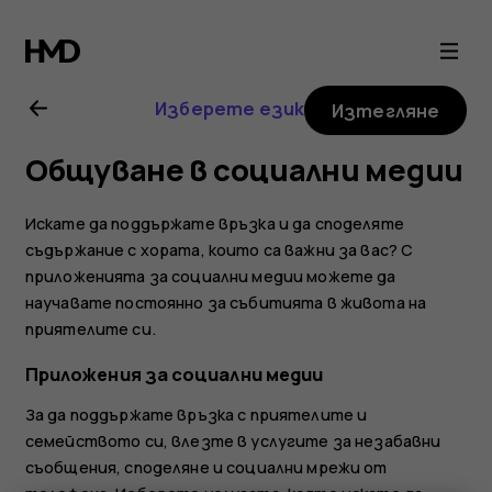
Ръководство
на
Изберете език
Изтегляне
потребителя
Общуване в социални медии
за
Искате да поддържате връзка и да споделяте
Nokia
съдържание с хората, които са важни за вас? С
приложенията за социални медии можете да
научавате постоянно за събитията в живота на
7.1
приятелите си.
Приложения за социални медии
За да поддържате връзка с приятелите и
семейството си, влезте в услугите за незабавни
съобщения, споделяне и социални мрежи от