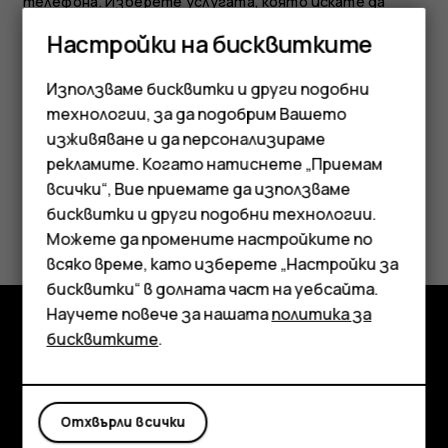
телефона. Изберете услугата, която искате да
използвате, от началния екран. Приложенията за
Настройки на бисквитките
социални медии се предлагат в
магазина Google Play
.
Предлаганите услуги може да са най-различни.
Използваме бисквитки и други подобни
технологии, за да подобрим Вашето
изживяване и да персонализираме
рекламите. Когато натиснете „Приемам
Смартфони
всички“, Вие приемате да използваме
бисквитки и други подобни технологии.
Полезен ли беше този отговор?
Мобилни телефони
Можете да промените настройките по
Аксесоари
всяко време, като изберете „Настройки за
Да
Не
бисквитки“ в долната част на уебсайта.
Таблети
Научете повече за нашата
политика за
бисквитките
.
Изследвайте
Информация
Отхвърли всички
Planet and people