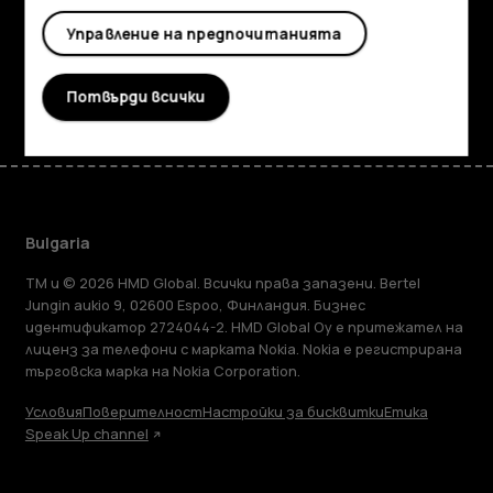
Управление на предпочитанията
Поддръжка
Facebook
Instagram
Tiktok
Youtube
Linkedin
Discord
Потвърди всички
Bulgaria
TM и © 2026 HMD Global. Всички права запазени. Bertel
Jungin aukio 9, 02600 Espoo, Финландия. Бизнес
идентификатор 2724044-2. HMD Global Oy е притежател на
лиценз за телефони с марката Nokia. Nokia е регистрирана
търговска марка на Nokia Corporation.
Условия
Поверителност
Настройки за бисквитки
Етика
Speak Up channel
Информация