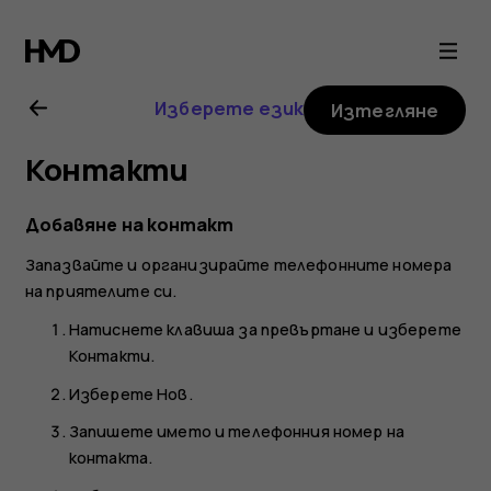
Ръководство
на
Изберете език
Изтегляне
потребителя
Контакти
за
Добавяне на контакт
Nokia
Запазвайте и организирайте телефонните номера
на приятелите си.
8000
Натиснете клавиша за превъртане и изберете
Контакти
.
4G
Изберете
Нов
.
Запишете името и телефонния номер на
контакта.