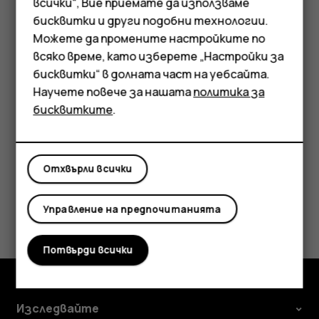
Смартфони
всички“, Вие приемате да използваме
бисквитки и други подобни технологии.
Мобилни телефони
Можете да се обаждате на контакт директно от
Можете да промените настройките по
списъка с контакти.
Аксесоари
всяко време, като изберете „Настройки за
Натиснете клавиша за превъртане и изберете
бисквитки“ в долната част на уебсайта.
Таблети
Контакти
.
Научете повече за нашата
политика за
Превъртете до контакт и натиснете
.
бисквитките
.
Отхвърли всички
Полезен ли беше този отговор?
Управление на предпочитанията
Да
Не
Потвърди всички
Изследвайте