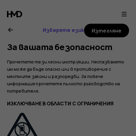
Ръководство
на
Изберете език
Изтегляне
потребителя
За вашата безопасност
за
Прочетете тези лесни инструкции. Неспазването
Nokia
им може да бъде опасно или в противоречие с
местните закони и разпоредби. За повече
информация прочетете пълното ръководство на
8000
потребителя.
4G
ИЗКЛЮЧВАНЕ В ОБЛАСТИ С ОГРАНИЧЕНИЯ