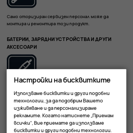
Само оторизиран сервизен персонал може да
монтира и ремонтира този продукт.
БАТЕРИИ, ЗАРЯДНИ УСТРОЙСТВА И ДРУГИ
АКСЕСОАРИ
Настройки на бисквитките
Използвайте само батерии, зарядни устройства и
Използваме бисквитки и други подобни
други аксесоари, одобрени от HMD Global Oy за
технологии, за да подобрим Вашето
употреба с това устройство. Не свързвайте
изживяване и да персонализираме
несъвместими продукти.
рекламите. Когато натиснете „Приемам
Смартфони
всички“, Вие приемате да използваме
ПАЗЕТЕ УСТРОЙСТВОТО СУХО
бисквитки и други подобни технологии.