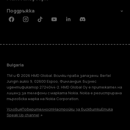
Поддръжка
Facebook
Instagram
Tiktok
Youtube
Linkedin
Discord
Bulgaria
TM и © 2026 HMD Global. Всички права запазени. Bertel
Jungin aukio 9, 02600 Espoo, Финландия. Бизнес
идентификатор 2724044-2. HMD Global Oy е притежател на
лиценз за телефони с марката Nokia. Nokia е регистрирана
търговска марка на Nokia Corporation.
Условия
Поверителност
Настройки за бисквитки
Етика
Speak Up channel
Информация