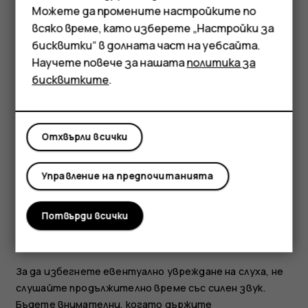
Мобилни телефони
Можете да промените настройките по
Аксесоари
всяко време, като изберете „Настройки за
бисквитки“ в долната част на уебсайта.
Таблети
Научете повече за нашата
политика за
бисквитките
.
Ако устройството ви е водоустойчиво, проверете
IP класа му на защита в техническите спецификации
на устройството за по-подробни указания.
Отхвърли всички
ПРЕДПАЗВАЙТЕ СЛУХА СИ
Управление на предпочитанията
Потвърди всички
За да избегнете евентуално увреждане на слуха, не
слушайте продължително време със силен звук.
Бъдете внимателни, когато държите