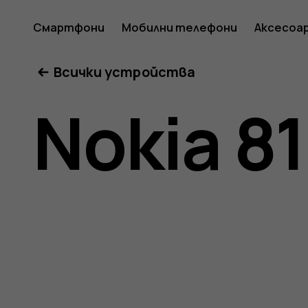
Ръковод
Смартфони
Мобилни телефони
Аксесоа
Всички устройства
на
Nokia 8
потреб
за