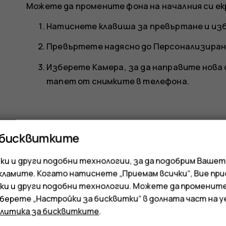
Можете да промените фона на началния си ек
Натиснете клавиша за превъртане и и
Превъртете надясно до
Персонализиран
Изберете
Камера
, за да направите нова
тапет от снимките в телефона.
 бисквитките
и и други подобни технологии, за да подобрим Вашет
Полезен ли беше този отгово
кламите. Когато натиснете „Приемам всички“, Вие пр
ки и други подобни технологии. Можете да променит
Да
Не
зберете „Настройки за бисквитки“ в долната част на 
олитика за бисквитките
.