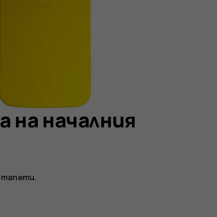
а на началния
 тапети.