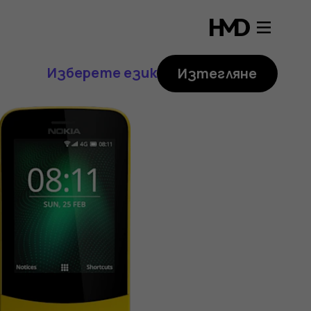
Изберете език
Изтегляне