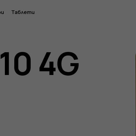
ство
ри
Таблети
110 4G
ителя