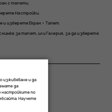
ран с тапети.
зберете
Настройки
.
е
и изберете
Екран
>
Тапет
.
 снимка за тапет, или
Галерия
, за да изберете
о изживяване и да
р?
иемате да
е настройките по
уебсайта. Научете