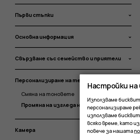
Първи стъпки
Основна информация
Свързване със семейство и приятели
Персонализиране на телефона
Настройки на
Смяна на тоновете
Използваме бисквитк
Промяна на изгледа на началния екран
персонализираме ре
използваме бисквит
всяко време, като и
Камера
повече за нашата
п