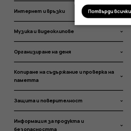
Интернет и връзки
Потвърди всичк
Музика и видеоклипове
Организиране на деня
Копиране на съдържание и проверка на
паметта
Защита и поверителност
Информация за продукта и
безопасността