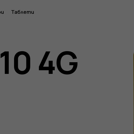
ство
ри
Таблети
110 4G
ителя