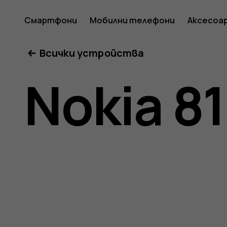
Ръковод
Смартфони
Мобилни телефони
Аксесоа
Всички устройства
на
Nokia 8
потреб
за