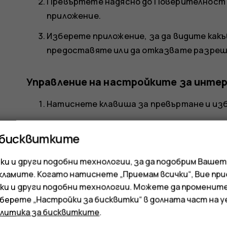
Превъртете надясно до
Поверителност
приложение
.
Изберете приложение, за да видите как
предоставяте или да отказвате разреш
Управление на настройките за инт
Натиснете клавиша за превъртане и и
Превъртете надясно до
Поверителност
 бисквитките
Изберете дали искате да разрешите на
в интернет.
и и други подобни технологии, за да подобрим Вашет
кламите. Когато натиснете „Приемам всички“, Вие пр
ки и други подобни технологии. Можете да променит
зберете „Настройки за бисквитки“ в долната част на 
олитика за бисквитките
.