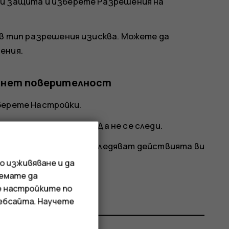
 и защита
и изберете
Разрешения на
ъв тип разрешения изисква. Можете да
ения.
ернет поверителност
зберете
Настройки
.
 и защита
и изберете
Да не се следи
.
 уебсайтовете да проследяват действията ви
о изживяване и да
иемате да
е настройките по
уебсайта. Научете