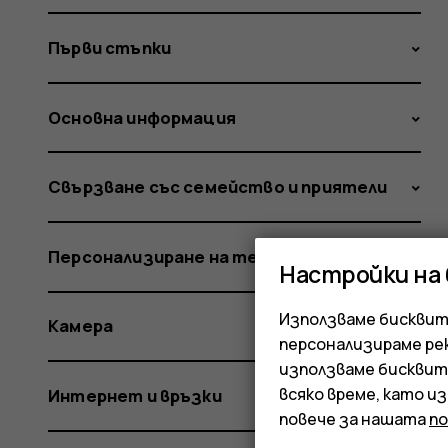
Първи стъпки
Основна информация
Свързване със семейство и приятели
Персонализиране на телефона
Настройки на
Използваме бисквитк
Камера
персонализираме ре
използваме бисквит
всяко време, като и
Интернет и връзки
повече за нашата
п