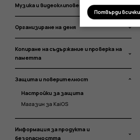
Музика и видеоклипове
Потвърди всичк
Организиране на деня
Копиране на съдържание и проверка на
паметта
Защита и поверителност
Настройки за защита
Магазин за KaiOS
Информация за продукта и
безопасността