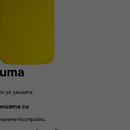
щита
и за защита.
енията си
зберете
Настройки
.