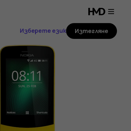
Изберете език
Изтегляне