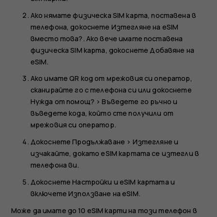
Ако нямате физическа SIM карта, поставена в
телефона, докоснете
Изтегляне на eSIM
вместо това?
. Ако вече имате поставена
физическа SIM карта, докоснете
Добавяне на
eSIM
.
Ако имате QR код от мрежовия си оператор,
сканирайте го с телефона си или докоснете
Нужда от помощ?
>
Въведете го ръчно
и
въведете кода, който сте получили от
мрежовия си оператор.
Докоснете
Продължаване
>
Изтегляне
и
изчакайте, докато eSIM картата се изтегли в
телефона ви.
Докоснете
Настройки
и eSIM картата и
включете
Използване на eSIM
.
Може да имате до 10 eSIM карти на този телефон в