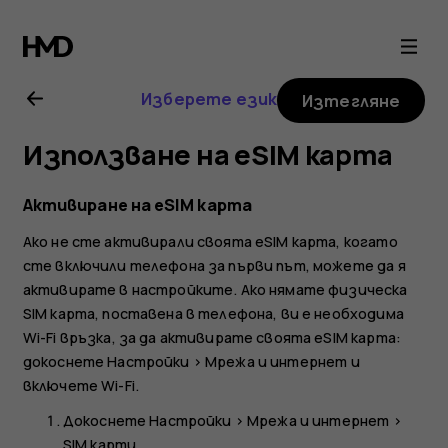
Ръководство
на
Изберете език
Изтегляне
потребителя
Използване на eSIM карта
за
Активиране на eSIM карта
Nokia
Ако не сте активирали своята eSIM карта, когато
сте включили телефона за първи път, можете да я
G60
активирате в настройките. Ако нямате физическа
SIM карта, поставена в телефона, ви е необходима
5G
Wi-Fi връзка, за да активирате своята eSIM карта:
докоснете
Настройки
>
Мрежа и интернет
и
включете
Wi-Fi
.
Докоснете
Настройки
>
Мрежа и интернет
>
SIM карти
.