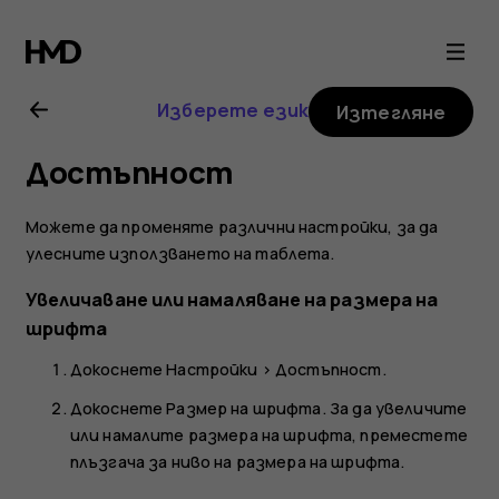
Ръководство
на
Изберете език
Изтегляне
потребителя
Достъпност
за
Можете да променяте различни настройки, за да
Nokia
улесните използването на таблета.
Увеличаване или намаляване на размера на
T20
шрифта
Докоснете
Настройки
>
Достъпност
.
Докоснете
Размер на шрифта
. За да увеличите
или намалите размера на шрифта, преместете
плъзгача за ниво на размера на шрифта.