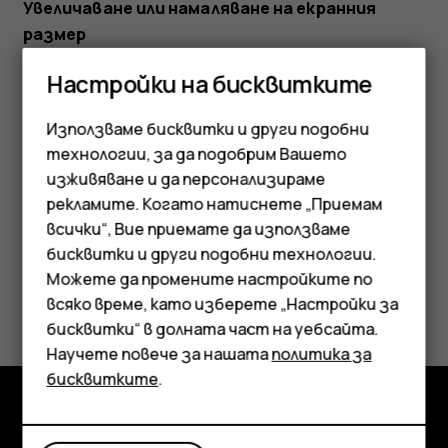
Увеличаване или намаляване на екранния
размер
Докоснете
Настройки
>
Достъпност
.
Настройки на бисквитките
Докоснете
Екранен размер
и за да коригирате
Използваме бисквитки и други подобни
екранния размер, преместете плъзгача за ниво
технологии, за да подобрим Вашето
на екранния размер.
изживяване и да персонализираме
рекламите. Когато натиснете „Приемам
Смартфони
всички“, Вие приемате да използваме
бисквитки и други подобни технологии.
Мобилни телефони
Можете да промените настройките по
Полезен ли беше този отговор?
Аксесоари
всяко време, като изберете „Настройки за
бисквитки“ в долната част на уебсайта.
Таблети
Да
Не
Научете повече за нашата
политика за
бисквитките
.
Изследвайте