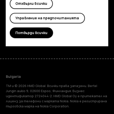
Отхвърли всички
Информация
Planet and people
Управление на предпочитанията
Поддръжка
Потвърди всички
Facebook
Instagram
Tiktok
Youtube
Linkedin
Discord
Bulgaria
TM и © 2026 HMD Global. Всички права запазени. Bertel
Jungin aukio 9, 02600 Espoo, Финландия. Бизнес
идентификатор 2724044-2. HMD Global Oy е притежател на
лиценз за телефони с марката Nokia. Nokia е регистрирана
търговска марка на Nokia Corporation.