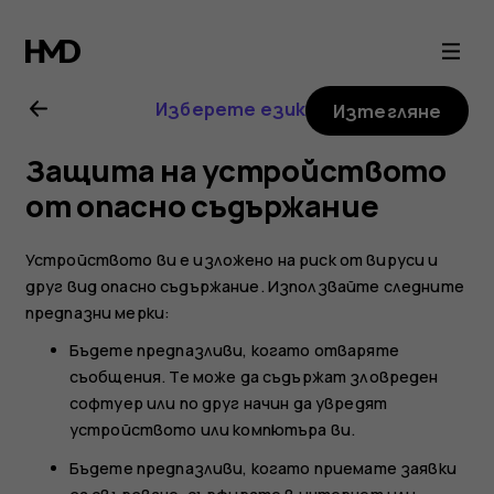
Ръководство
на
Изберете език
Изтегляне
потребителя
Защита на устройството
за
от опасно съдържание
Nokia
Устройството ви е изложено на риск от вируси и
друг вид опасно съдържание. Използвайте следните
T20
предпазни мерки:
Бъдете предпазливи, когато отваряте
съобщения. Те може да съдържат зловреден
софтуер или по друг начин да увредят
устройството или компютъра ви.
Бъдете предпазливи, когато приемате заявки