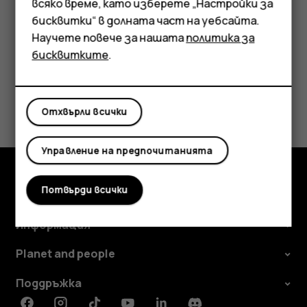
Аксесоари
всяко време, като изберете „Настройки за
бисквитки“ в долната част на уебсайта.
Таблети
Научете повече за нашата
политика за
бисквитките
.
Полезен ли беше този отговор?
Отхвърли всички
Да
Не
Управление на предпочитанията
Потвърди всички
Изследвайте
Информация
Planet and people
Поддръжка