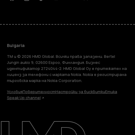
Facebook
Instagram
Tiktok
Youtube
Linkedin
Discord
Bulgaria
TM и © 2026 HMD Global. Всички права запазени. Bertel
Jungin aukio 9, 02600 Espoo, Финландия. Бизнес
идентификатор 2724044-2. HMD Global Oy е притежател на
лиценз за телефони с марката Nokia. Nokia е регистрирана
търговска марка на Nokia Corporation.
Условия
Поверителност
Настройки за бисквитки
Етика
Speak Up channel
Информация
Ремонт, повторна употреба,
рециклиране