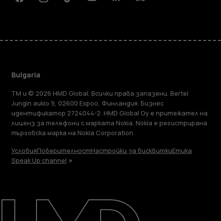
Facebook
Instagram
Tiktok
Youtube
Linkedin
Discord
Bulgaria
TM и © 2026 HMD Global. Всички права запазени. Bertel
Jungin aukio 9, 02600 Espoo, Финландия. Бизнес
идентификатор 2724044-2. HMD Global Oy е притежател на
лиценз за телефони с марката Nokia. Nokia е регистрирана
търговска марка на Nokia Corporation.
Условия
Поверителност
Настройки за бисквитки
Етика
Speak Up channel
Информация
Ремонт, повторна употреба,
рециклиране