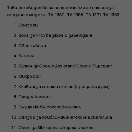
Това ръководство на потребителя се отнася за
следните модели: TA-1362, TA-1368, TA-1371, TA-1363.
Сензори
Зона за NFC/безжично зареждане
Светкавица
Камера
Бутон за Google Assistant/Google Търсене*
Микрофон
Клавиш за спешни случаи (програмируем)
Предна камера
Слушалка/високоговорител
Сензор за приближаване/околна светлина
Слот за SIM карта и карта с памет