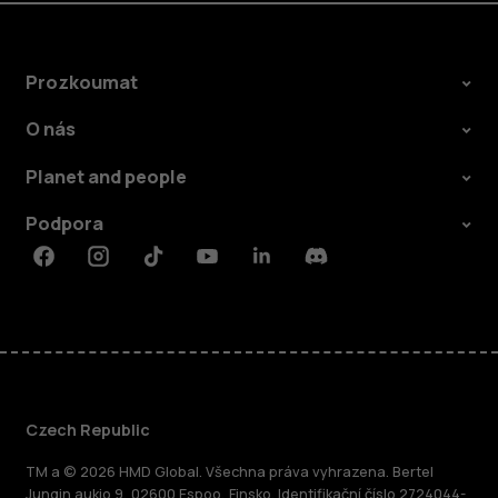
Prozkoumat
O nás
Planet and people
Podpora
Facebook
Instagram
Tiktok
Youtube
Linkedin
Discord
Czech Republic
TM a © 2026 HMD Global. Všechna práva vyhrazena. Bertel
Jungin aukio 9, 02600 Espoo, Finsko. Identifikační číslo 2724044-