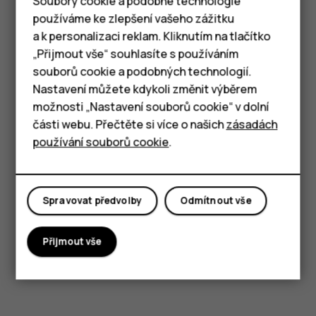
Soubory cookie a podobné technologie
používáme ke zlepšení vašeho zážitku
Vyplňte online formulář
a k personalizaci reklam. Kliknutím na tlačítko
Chytré telefony
„Přijmout vše“ souhlasíte s používáním
Vyplňte prosím potřebné informace o produktu
souborů cookie a podobných technologií.
Tlačítkové telefony
a informace o vás.
Nastavení můžete kdykoli změnit výběrem
možnosti „Nastavení souborů cookie“ v dolní
Tablety
části webu. Přečtěte si více o našich
zásadách
používání souborů cookie
.
Kurýr
Odevzdejte ho na schváleném sběrném místě.
Spravovat předvolby
Odmítnout vše
Začínáme
Přijmout vše