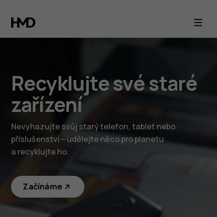
Recyklujte
své
staré
Recyklujte své staré
zařízení
zařízení
Nevyhazujte svůj starý telefon, tablet nebo
příslušenství – udělejte něco pro planetu
a recyklujte ho.
Začínáme