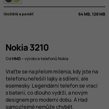
64 MB, 128 MB
Úložiště a paměť
Nokia 3210
Nokia 3210
Od
HMD
– výrobce telefonů Nokia
NOKIA 3210
An original returns from Y2K, modernized for
Vraťte se na přelom milénia, kdy jste na
today. 3, 2, 1, 0, go!
telefonu neřešili lajky a sdílení, ale
esemesky. Legendární telefon se vrací
s baterií, co dlouho vydrží, a novým
designem pro moderní dobu. A Had
samozřejmě nemůže chybět.