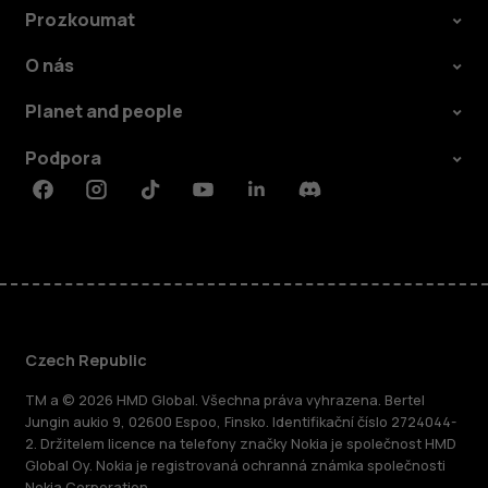
Prozkoumat
O nás
Planet and people
Podpora
Facebook
Instagram
Tiktok
Youtube
Linkedin
Discord
Czech Republic
TM a © 2026 HMD Global. Všechna práva vyhrazena. Bertel
Jungin aukio 9, 02600 Espoo, Finsko. Identifikační číslo 2724044-
2. Držitelem licence na telefony značky Nokia je společnost HMD
Global Oy. Nokia je registrovaná ochranná známka společnosti
Nokia Corporation.