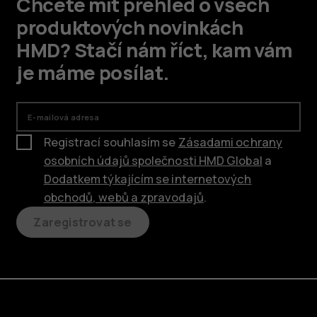
Chcete mít přehled o všech
produktových novinkách
HMD? Stačí nám říct, kam vám
je máme posílat.
E-mailová adresa
Registrací souhlasím se
Zásadami ochrany
osobních údajů společnosti HMD Global
a
Dodatkem týkajícím se internetových
obchodů, webů a zpravodajů
.
Zaregistrovat se