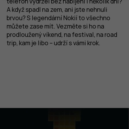
telefon vydržel bez nabíjení i několik dní?
A když spadl na zem, ani jste nehnuli
brvou? S legendární Nokií to všechno
můžete zase mít. Vezměte si ho na
prodloužený víkend, na festival, na road
trip, kam je libo – udrží s vámi krok.