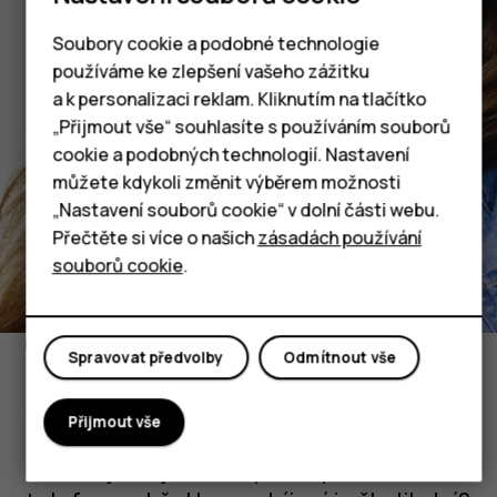
Chytré telefony
Soubory cookie a podobné technologie
používáme ke zlepšení vašeho zážitku
Tlačítkové telefony
a k personalizaci reklam. Kliknutím na tlačítko
Tablety
„Přijmout vše“ souhlasíte s používáním souborů
cookie a podobných technologií. Nastavení
můžete kdykoli změnit výběrem možnosti
„Nastavení souborů cookie“ v dolní části webu.
Přečtěte si více o našich
zásadách používání
souborů cookie
.
BATERIE
Spravovat předvolby
Odmítnout vše
Ať žije legenda
Přijmout vše
Pamatujete, jaké to bylo, když vám