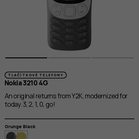
TLAČÍTKOVÉ TELEFONY
Nokia 3210 4G
An original returns from Y2K, modernized for
today. 3, 2, 1, 0, go!
Barva
Grunge Black