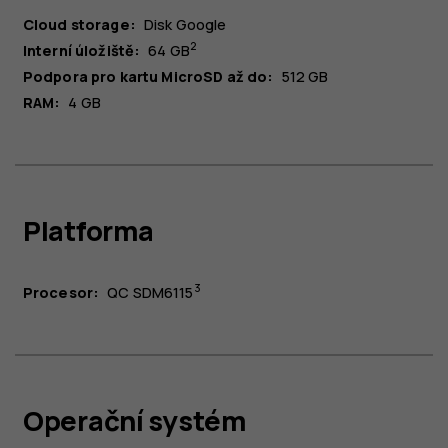
Cloud storage:
Disk Google
2
Interní úložiště:
64 GB
Podpora pro kartu MicroSD až do:
512 GB
RAM:
4 GB
Platforma
3
Procesor:
QC SDM6115
O nás
Oprava, opětovné použití, recyklace
Operační systém
Podpora