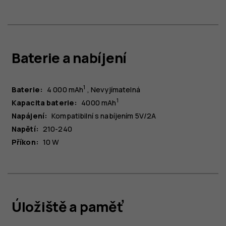
Baterie a nabíjení
1
Baterie:
4 000 mAh
Nevyjímatelná
1
Kapacita baterie:
4000 mAh
Napájení:
Kompatibilní s nabíjením 5V/2A
Napětí:
210-240
Příkon:
10 W
Úložiště a paměť