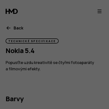
Nokia
5.4
specs
Back
TECHNICKÉ SPECIFIKACE
Nokia 5.4
Popusťte uzdu kreativitě se čtyřmi fotoaparáty
a filmovými efekty.
Barvy