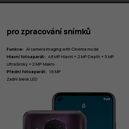
pro zpracování snímků
Funkce:
AI camera imaging with Cinema mode
Hlavní fotoaparát:
48 MP
Hlavní
+ 2 MP
Depth
+ 5 MP
Ultraširoký
+ 2 MP
Makro
Přední fotoaparát:
16 MP
Zadní blesk LED