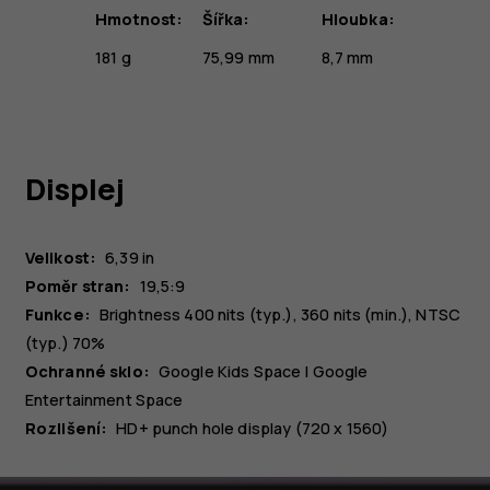
Hmotnost:
Šířka:
Hloubka:
181 g
75,99 mm
8,7 mm
Displej
Velikost:
6,39 in
Poměr stran:
19,5:9
Funkce:
Brightness 400 nits (typ.), 360 nits (min.), NTSC
(typ.) 70%
Ochranné sklo:
Google Kids Space | Google
Entertainment Space
Rozlišení:
HD+ punch hole display (720 x 1560)