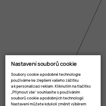
Nastavení souborů cookie
Soubory cookie a podobné technologie
používáme ke zlepšení vašeho zážitku
a k personalizaci reklam. Kliknutím na tlačítko
Chytré telefony
„Přijmout vše“ souhlasíte s používáním
souborů cookie a podobných technologií.
Tlačítkové telefony
6.39 inch
Nastavení můžete kdykoli změnit výběrem