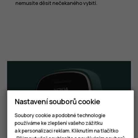
nemusíte děsit nečekaného vybití.
Nastavení souborů cookie
Chytré telefony
Soubory cookie a podobné technologie
používáme ke zlepšení vašeho zážitku
Tlačítkové telefony
a k personalizaci reklam. Kliknutím na tlačítko