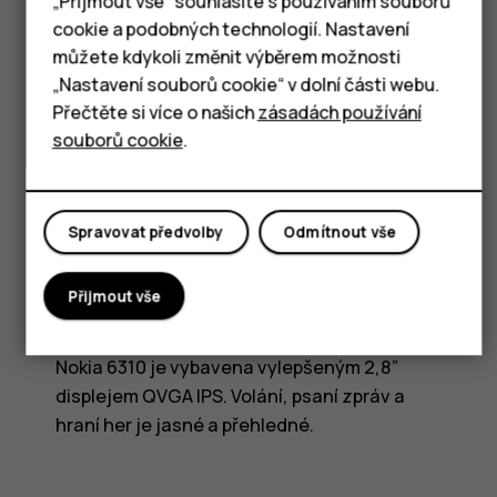
Tablety
„Přijmout vše“ souhlasíte s používáním souborů
cookie a podobných technologií. Nastavení
můžete kdykoli změnit výběrem možnosti
„Nastavení souborů cookie“ v dolní části webu.
Přečtěte si více o našich
zásadách používání
souborů cookie
.
Spravovat předvolby
Odmítnout vše
DISPLAY
Výborná čitelnost
Přijmout vše
Nokia 6310 je vybavena vylepšeným 2,8”
displejem QVGA IPS. Volání, psaní zpráv a
hraní her je jasné a přehledné.