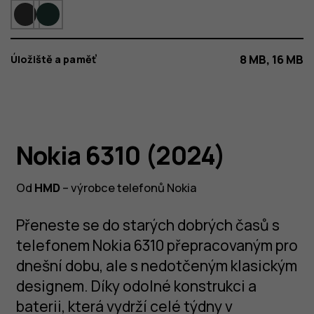
8 MB, 16 MB
Úložiště a paměť
Klasika mezi
Nokia 6310 (2024)
telefony
Od
HMD
– výrobce telefonů Nokia
Přeneste se do starých dobrých časů s
NOKIA 6310
telefonem Nokia 6310 přepracovaným pro
Vrací se na scénu s moderními výhodami,
dnešní dobu, ale s nedotčeným klasickým
funkcemi usnadnění přístupu a designem,
který znáte a máte rádi.
designem. Díky odolné konstrukci a
baterii, která vydrží celé týdny v