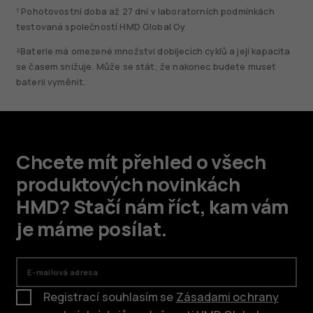
¹ Pohotovostní doba až 27 dní v laboratorních podmínkách
testovaná společností HMD Global Oy
²Baterie má omezené množství dobíjecích cyklů a její kapacita
se časem snižuje. Může se stát, že nakonec budete muset
baterii vyměnit.
Chcete mít přehled o všech
produktových novinkách
HMD? Stačí nám říct, kam vám
je máme posílat.
E-mailová adresa
Registrací souhlasím se
Zásadami ochrany