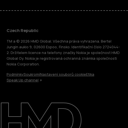
Czech Republic
TM a © 2026 HMD Global. Všechna práva vyhrazena. Bertel
Jungin aukio 9, 02600 Espoo, Finsko. Identifikační číslo 2724044-
2. Držitelem licence na telefony značky Nokia je společnost HMD
Global Oy. Nokia je registrovaná ochranná známka společnosti
Nokia Corporation.
Podmínky
Soukromí
Nastavení souborů cookie
Etika
Speak Up channel
O nás
Oprava, opětovné použití, recyklace
Podpora
Czech Republic