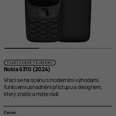
TLAČÍTKOVÉ TELEFONY
Nokia 6310 (2024)
Vrací se na scénu s moderními výhodami,
funkcemi usnadnění přístupu a designem,
který znáte a máte rádi.
Barva
Černá