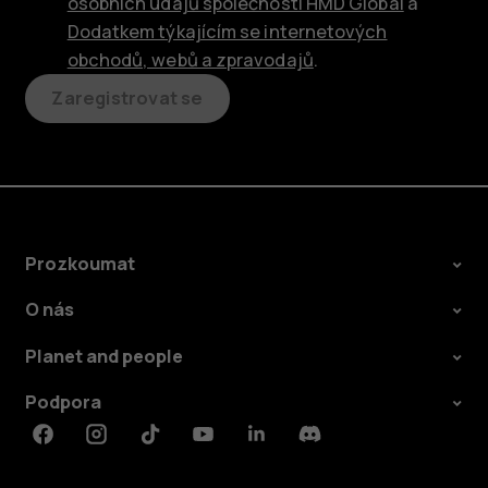
osobních údajů společnosti HMD Global
a
Dodatkem týkajícím se internetových
obchodů, webů a zpravodajů
.
Zaregistrovat se
Prozkoumat
O nás
Planet and people
Podpora
Facebook
Instagram
Tiktok
Youtube
Linkedin
Discord