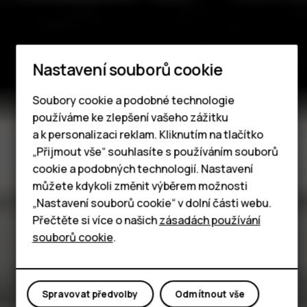
Chytré telefony
Nastavení souborů cookie
Tlačítkové telefony
Soubory cookie a podobné technologie
používáme ke zlepšení vašeho zážitku
Tablety
a k personalizaci reklam. Kliknutím na tlačítko
„Přijmout vše“ souhlasíte s používáním souborů
cookie a podobných technologií. Nastavení
můžete kdykoli změnit výběrem možnosti
„Nastavení souborů cookie“ v dolní části webu.
Přečtěte si více o našich
zásadách používání
souborů cookie
.
Spravovat předvolby
Odmítnout vše