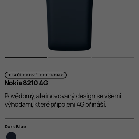
TLAČÍTKOVÉ TELEFONY
Nokia 8210 4G
Povědomý, ale inovovaný design se všemi
výhodami, které připojení 4G přináší.
Barva
Dark Blue