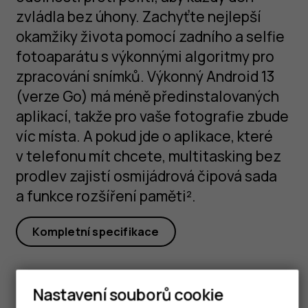
zvládla bez úhony. Zachyťte nejlepší
okamžiky života pomocí zadního a selfie
fotoaparátu s výkonnými algoritmy pro
zpracování snímků. Výkonný Android 13
(verze Go) má méně předinstalovaných
aplikací, takže pro vaše fotografie zbude
víc místa. A pokud jde o aplikace, které
v telefonu mít chcete, multitasking bez
prodlev zajistí osmijádrová čipová sada
a funkce rozšíření paměti².
Kompletní specifikace
Nastavení souborů cookie