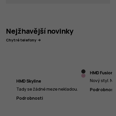
Nejžhavější novinky
Chytré telefony
Twisted
HMD Fusion
Neon
Black
Nový styl. No
HMD Skyline
Pink
Tady se žádné meze nekladou.
Podrobnost
Podrobnosti