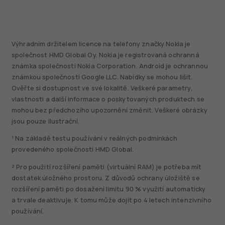
Výhradním držitelem licence na telefony značky Nokia je
společnost HMD Global Oy. Nokia je registrovaná ochranná
známka společnosti Nokia Corporation. Android je ochrannou
známkou společnosti Google LLC. Nabídky se mohou lišit.
Ověřte si dostupnost ve své lokalitě. Veškeré parametry,
vlastnosti a další informace o poskytovaných produktech se
mohou bez předchozího upozornění změnit. Veškeré obrázky
jsou pouze ilustrační.
¹ Na základě testu používání v reálných podmínkách
provedeného společností HMD Global.
² Pro použití rozšíření paměti (virtuální RAM) je potřeba mít
dostatek úložného prostoru. Z důvodů ochrany úložiště se
rozšíření paměti po dosažení limitu 90 % využití automaticky
a trvale deaktivuje. K tomu může dojít po 4 letech intenzivního
používání.