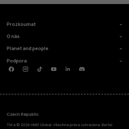
Prozkoumat
O nás
Planet and people
Podpora
Facebook
Instagram
Tiktok
Youtube
Linkedin
Discord
Czech Republic
TM a © 2026 HMD Global. Všechna práva vyhrazena. Bertel