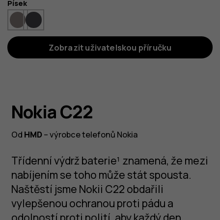
Barva
Písek
Zobrazit uživatelskou příručku
Nokia C22
Od
HMD
– výrobce telefonů Nokia
Třídenní výdrž baterie¹ znamená, že mezi
nabíjením se toho může stát spousta.
Naštěstí jsme Nokii C22 obdařili
vylepšenou ochranou proti pádu a
odolností proti polití, aby každý den