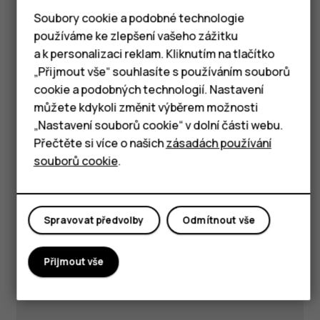
Got questions?
Soubory cookie a podobné technologie
používáme ke zlepšení vašeho zážitku
Chytré telefony
a k personalizaci reklam. Kliknutím na tlačítko
„Přijmout vše“ souhlasíte s používáním souborů
Tlačítkové telefony
cookie a podobných technologií. Nastavení
Navštivte naše centrum
Tablety
můžete kdykoli změnit výběrem možnosti
„Nastavení souborů cookie“ v dolní části webu.
podpory pro
odpovědi a
Přečtěte si více o našich
zásadách používání
podpora.
souborů cookie
.
Získejte podporu
Spravovat předvolby
Odmítnout vše
Přijmout vše