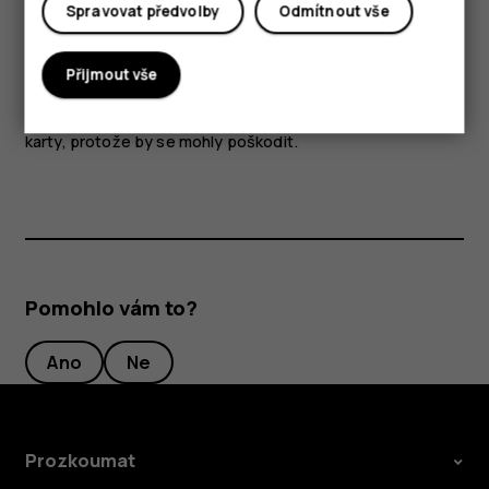
Spravovat předvolby
Odmítnout vše
věnujte zvýšenou pozornost nastavení hlasitosti.
Části přístroje jsou magnetické. K přístroji mohou být
Přijmout vše
přitahovány kovové materiály. V blízkosti přístroje
nenechávejte delší dobu platební ani jiné magnetické
karty, protože by se mohly poškodit.
Pomohlo vám to?
Ano
Ne
Prozkoumat