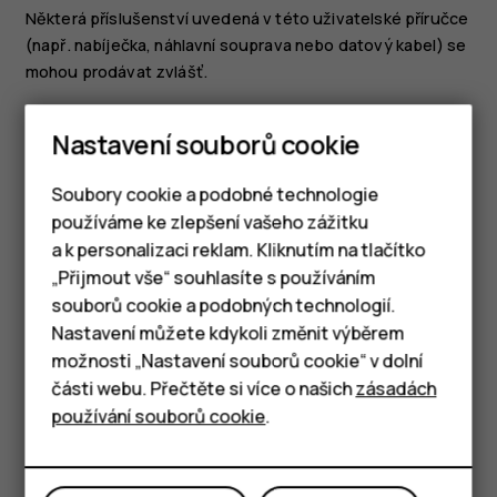
Některá příslušenství uvedená v této uživatelské příručce
(např. nabíječka, náhlavní souprava nebo datový kabel) se
mohou prodávat zvlášť.
Poznámka:
Telefon můžete nastavit tak, aby si
Nastavení souborů cookie
vyžádal bezpečnostní kód pro ochranu vašeho
soukromí a osobních údajů. Vyberte postupně
Menu
Soubory cookie a podobné technologie
>
>
Zabezpečení
>
Zámek tlačítek
>
Kód zámku
.
používáme ke zlepšení vašeho zážitku
Vytvořte kód s 4–8 číslicemi a vyberte možnost
OK
>
a k personalizaci reklam. Kliknutím na tlačítko
Zapnuto
. Upozorňujeme však, že si musíte kód
Chytré telefony
zapamatovat. Společnost HMD Global ho není
„Přijmout vše“ souhlasíte s používáním
schopna zjistit ani obejít.
souborů cookie a podobných technologií.
Tlačítkové telefony
Nastavení můžete kdykoli změnit výběrem
Části a konektory, magnetismus
možnosti „Nastavení souborů cookie“ v dolní
Tablety
části webu. Přečtěte si více o našich
zásadách
Nepřipojujte výrobky, které vytvářejí výkonový signál,
používání souborů cookie
.
protože by to mohlo přístroj poškodit. Do zvukového
konektoru nepřipojujte žádný zdroj napětí. Když do
zvukového konektoru připojujete sluchátka nebo externí
zařízení neschválené pro použití s tímto přístrojem,