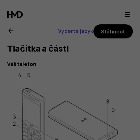
HMD
105
Vyberte jazyk
Stáhnout
4G
Tlačítka a části
uživatelská
Váš telefon
příručka