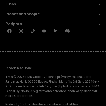
O nás
Planet and people
Podpora
Facebook
Instagram
Tiktok
Youtube
Linkedin
Discord
Czech Republic
TM a © 2026 HMD Global. Všechna práva vyhrazena. Bertel
Jungin aukio 9, 02600 Espoo, Finsko. Identifikační číslo 2724044-
2. Držitelem licence na telefony značky Nokia je společnost HMD
Global Oy. Nokia je registrovaná ochranná známka společnosti
Nokia Corporation.
Podmínky
Soukromí
Nastavení souborů cookie
Etika