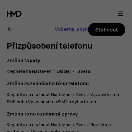
Uživatelská
příručka
Vyberte jazyk
Stáhnout
k telefonu
Přizpůsobení telefonu
Nokia
Změna tapety
1.3
Klepněte na
Nastavení
>
Displej
>
Tapeta
.
Změna vyzváněcího tónu telefonu
Klepněte na možnost
Nastavení
>
Zvuk
>
Vyzváněcí tón
SIM1
nebo
Vyzváněcí tón SIM2
a vyberte tón.
Změna tónu oznámení zprávy
Klepněte na možnost
Nastavení
>
Zvuk
>
Rozšířená
nastavení
>
Výchozí zvuk oznámení
.