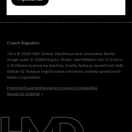
Czech Republic
TM a © 2026 HMD Global. Všechna práva vyhrazena. Bertel
Jungin aukio 9, 02600 Espoo, Finsko. Identifikační číslo 2724044-
2. Držitelem licence na telefony značky Nokia je společnost HMD
Global Oy. Nokia je registrovaná ochranná známka společnosti
Nokia Corporation.
Podmínky
Soukromí
Nastavení souborů cookie
Etika
Speak Up channel
O nás
Oprava, opětovné použití, recyklace