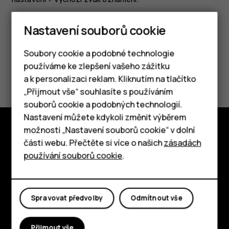
Nastavení souborů cookie
Soubory cookie a podobné technologie
používáme ke zlepšení vašeho zážitku
Pomohlo vám to?
a k personalizaci reklam. Kliknutím na tlačítko
Chytré telefony
„Přijmout vše“ souhlasíte s používáním
Ano
Ne
souborů cookie a podobných technologií.
Tlačítkové telefony
Nastavení můžete kdykoli změnit výběrem
možnosti „Nastavení souborů cookie“ v dolní
Tablety
části webu. Přečtěte si více o našich
zásadách
Prozkoumat
používání souborů cookie
.
O nás
Planet and people
Spravovat předvolby
Odmítnout vše
Podpora
Facebook
Instagram
Tiktok
Youtube
Linkedin
Discord
Přijmout vše