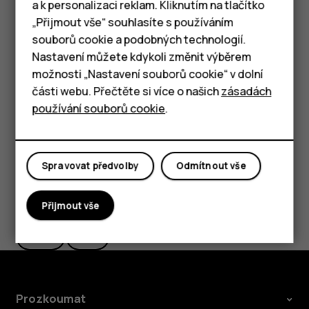
a k personalizaci reklam. Kliknutím na tlačítko
Nastavení
>
Síť a internet
>
Wi-Fi
a vypněte možnost
Chytré telefony
„Přijmout vše“ souhlasíte s používáním
Použít Wi-Fi
. Pokud posloucháte hudbu nebo
souborů cookie a podobných technologií.
telefon používáte jinak, ale nechcete volat ani
Tlačítkové telefony
přijímat hovory, zapněte režim Letadlo. Klepněte na
Nastavení můžete kdykoli změnit výběrem
Nastavení
>
Síť a internet
>
Rozšířená nastavení
>
možnosti „Nastavení souborů cookie“ v dolní
Tablety
Režim Letadlo
. Režim Letadlo ukončí připojení
části webu. Přečtěte si více o našich
zásadách
k mobilní síti a vypne bezdrátové funkce zařízení.
používání souborů cookie
.
Spravovat předvolby
Odmítnout vše
Pomohlo vám to?
Přijmout vše
Ano
Ne
Prozkoumat