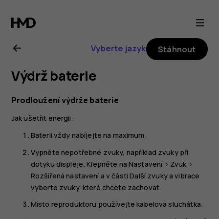
Uživatelská
příručka
Vyberte jazyk
Stáhnout
k telefonu
Výdrž baterie
Nokia 1.4
Prodloužení výdrže baterie
Jak ušetřit energii:
Baterii vždy nabíjejte na maximum.
Vypněte nepotřebné zvuky, například zvuky při
dotyku displeje. Klepněte na
Nastavení
>
Zvuk
>
Rozšířená nastavení
a v části
Další zvuky a vibrace
vyberte zvuky, které chcete zachovat.
Místo reproduktoru používejte kabelová sluchátka.