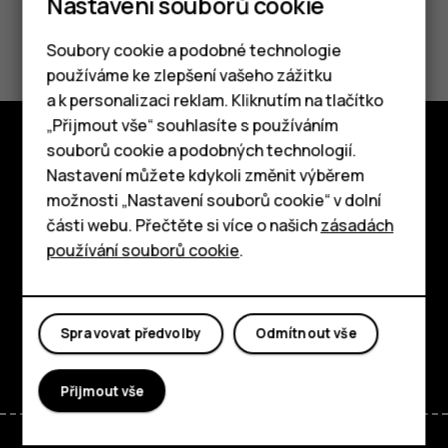
Nastavení souborů cookie
Pomohlo vám to?
Soubory cookie a podobné technologie
používáme ke zlepšení vašeho zážitku
Ano
Ne
a k personalizaci reklam. Kliknutím na tlačítko
Chytré telefony
„Přijmout vše“ souhlasíte s používáním
souborů cookie a podobných technologií.
Tlačítkové telefony
Prozkoumat
Nastavení můžete kdykoli změnit výběrem
možnosti „Nastavení souborů cookie“ v dolní
Tablety
O nás
části webu. Přečtěte si více o našich
zásadách
používání souborů cookie
.
Planet and people
Podpora
Spravovat předvolby
Odmítnout vše
Facebook
Instagram
Tiktok
Youtube
Linkedin
Discord
Přijmout vše