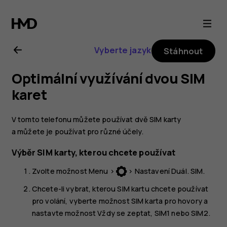
Uživatelská
příručka
Vyberte jazyk
Stáhnout
k telefonu
Optimální využívání dvou SIM
Nokia
karet
105
V tomto telefonu můžete používat dvě SIM karty
a můžete je používat pro různé účely.
(2017)
Výběr SIM karty, kterou chcete používat
Zvolte možnost
Menu
>
>
Nastavení Duál. SIM
.
Chcete-li vybrat, kterou SIM kartu chcete používat
pro volání, vyberte možnost
SIM karta pro hovory
a
nastavte možnost
Vždy se zeptat
,
SIM1
nebo
SIM2
.