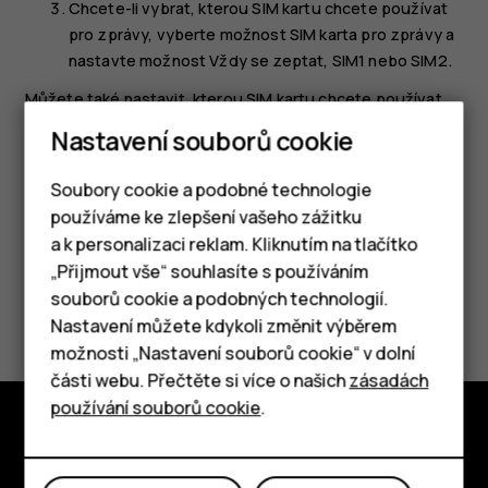
Chcete-li vybrat, kterou SIM kartu chcete používat
pro zprávy, vyberte možnost
SIM karta pro zprávy
a
nastavte možnost
Vždy se zeptat
,
SIM1
nebo
SIM2
.
Můžete také nastavit, kterou SIM kartu chcete používat
v pohotovostním režimu, a můžete oběma SIM kartám
Nastavení souborů cookie
přiřadit jméno.
Soubory cookie a podobné technologie
používáme ke zlepšení vašeho zážitku
a k personalizaci reklam. Kliknutím na tlačítko
Chytré telefony
„Přijmout vše“ souhlasíte s používáním
souborů cookie a podobných technologií.
Pomohlo vám to?
Tlačítkové telefony
Nastavení můžete kdykoli změnit výběrem
možnosti „Nastavení souborů cookie“ v dolní
Tablety
Ano
Ne
části webu. Přečtěte si více o našich
zásadách
používání souborů cookie
.
Prozkoumat