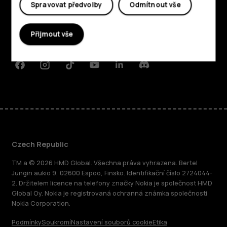
Spravovat předvolby
Odmítnout vše
O nás
Planet and people
Přijmout vše
Podpora
Facebook
Instagram
Tiktok
Youtube
Linkedin
Discord
Czech Republic
TM a © 2026 HMD Global. Všechna práva vyhrazena. Bertel
Jungin aukio 9, 02600 Espoo, Finsko. Identifikační číslo 2724044-
2. Držitelem licence na telefony značky Nokia je společnost HMD
Global Oy. Nokia je registrovaná ochranná známka společnosti
Nokia Corporation.
Podmínky
Soukromí
Nastavení souborů cookie
Etika