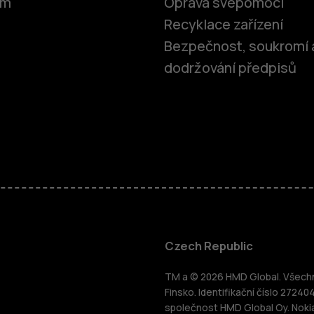
om
Oprava svépomocí
Recyklace zařízení
Bezpečnost, soukromí 
dodržování předpisů
Chytré tele
Czech Republic
TM a © 2026 HMD Global. Všechna
Tlačítkové 
Finsko. Identifikační číslo 27240
společnost HMD Global Oy. Noki