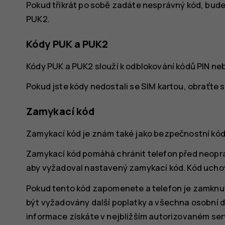
Pokud třikrát po sobě zadáte nesprávný kód, bu
PUK2.
Kódy PUK a PUK2
Kódy PUK a PUK2 slouží k odblokování kódů PIN neb
Pokud jste kódy nedostali se SIM kartou, obraťte 
Zamykací kód
Zamykací kód je znám také jako bezpečnostní kód
Zamykací kód pomáhá chránit telefon před neopr
aby vyžadoval nastavený zamykací kód. Kód uchove
Pokud tento kód zapomenete a telefon je zamknut
být vyžadovány další poplatky a všechna osobní d
informace získáte v nejbližším autorizovaném ser