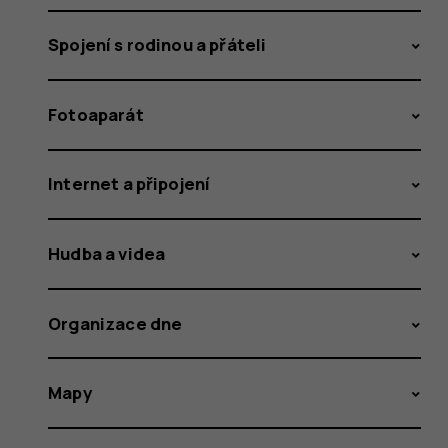
Spojení s rodinou a přáteli
Fotoaparát
Internet a připojení
Hudba a videa
Organizace dne
Mapy