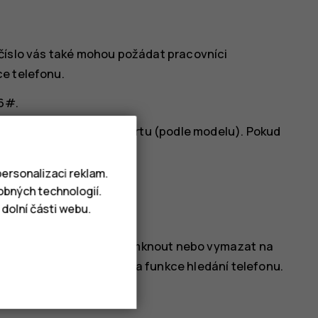
oto číslo vás také mohou požádat pracovníci
ce telefonu.
6#
.
bo na přihrádce na SIM kartu (podle modelu). Pokud
od krytem.
ersonalizaci reklam.
lení.
obných technologií.
dolní části webu.
atíte, můžete ho najít, zamknout nebo vymazat na
e výchozím stavu zapnuta funkce hledání telefonu.
efon: