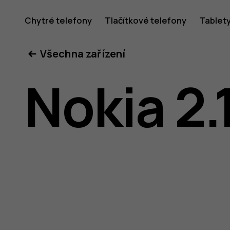
Uživatel
Chytré telefony
Tlačítkové telefony
Tablet
Všechna zařízení
příručka
Nokia 2.
k telefon
Nokia 2.1