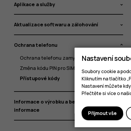
Aplikace a služby
Aktualizace softwaru a zálohování
Ochrana telefonu
Nastavení soub
Ochrana telefonu zamykáním obrazovky
Změna kódu PIN pro SIM kartu
Soubory cookie a podo
Přístupové kódy
Kliknutím na tlačítko 
Nastavení můžete kdyk
Přečtěte si více o naš
Informace o výrobku a bezpečnostní
informace
Přijmout vše