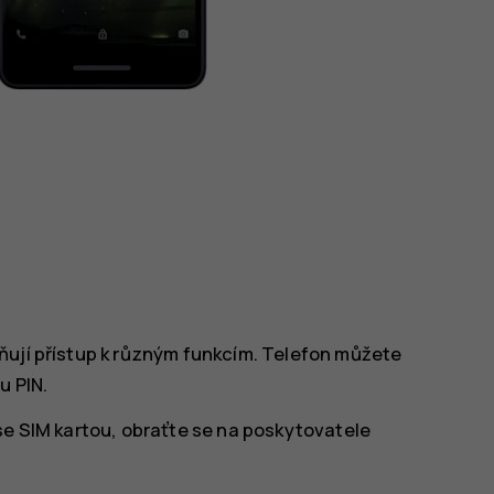
ňují přístup k různým funkcím. Telefon můžete
u PIN.
se SIM kartou, obraťte se na poskytovatele