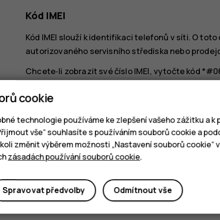
Kód IMEI
Kód IMEI slouží k identifikaci telefonů v síti. O t
autorizovaného servisního střediska nebo prodej
Chcete‑li zobrazit své číslo IMEI, vytočte kód
*#0
Kód IMEI telefonu je také vytištěn na telefonu ne
orů cookie
má telefon snímací zadní kryt, najdete kód IMEI p
bné technologie používáme ke zlepšení vašeho zážitku a k p
Kód IMEI je uveden také na původním prodejním ba
„Přijmout vše“ souhlasíte s používáním souborů cookie a pod
oli změnit výběrem možnosti „Nastavení souborů cookie“ v 
Nalezení nebo zamknutí telefonu
ich
zásadách používání souborů cookie
.
Pokud jste přihlášeni k účtu Google a telefon ztr
dálku. U telefonů s přiřazeným účtem Google je v
Spravovat předvolby
Odmítnout vše
Chcete‑li použít funkci hledání telefonu, musí tel