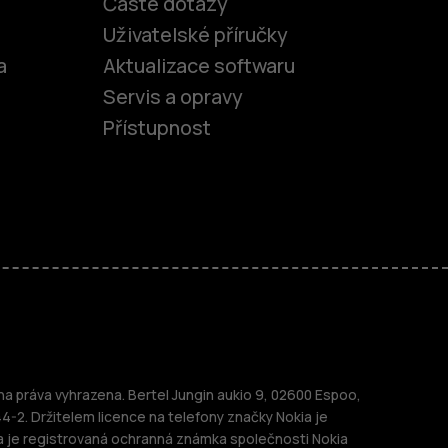
Časté dotazy
Uživatelské příručky
a
Aktualizace softwaru
Servis a opravy
Přístupnost
fony
 práva vyhrazena. Bertel Jungin aukio 9, 02600 Espoo,
telefony
44-2. Držitelem licence na telefony značky Nokia je
a je registrovaná ochranná známka společnosti Nokia