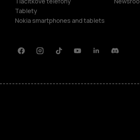
Tlačítkové telefony
Newsro
Tablety
Nokia smartphones and tablets
Facebook
Instagram
Tiktok
Youtube
Linkedin
Discord
O nás