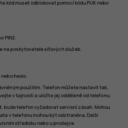
dete kód muset odblokovat pomocí kódu PUK nebo
o PIN2.
se na poskytovatele síťových služeb.
 nebo heslo.
ávněným použitím. Telefon můžete nastavit tak,
jte v tajnosti a uložte jej odděleně od telefonu.
, bude telefon vyžadovat servisní zásah. Mohou
ata v telefonu mohou být odstraněna. Další
visním středisku nebo u prodejce.