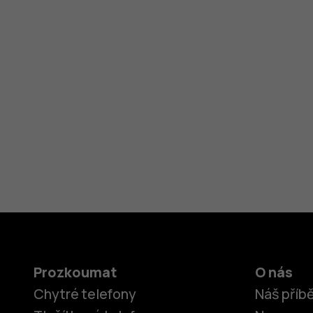
Prozkoumat
O nás
Chytré telefony
Náš příb