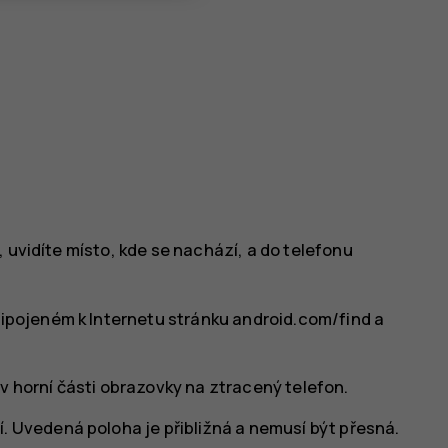
 uvidíte místo, kde se nachází, a do telefonu
řipojeném k Internetu stránku android.com/find a
v horní části obrazovky na ztracený telefon.
. Uvedená poloha je přibližná a nemusí být přesná.