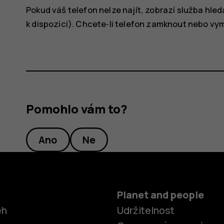
Pokud váš telefon nelze najít, zobrazí služba hle
k dispozici). Chcete‑li telefon zamknout nebo v
Pomohlo vám to?
Ano
Ne
Planet and people
ěh
Udržitelnost