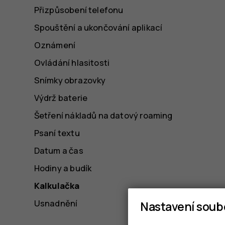
Přizpůsobení telefonu
Spouštění a ukončování aplikací
Oznámení
Ovládání hlasitosti
Snímky obrazovky
Výdrž baterie
Šetření nákladů na datový roaming
Psaní textu
Datum a čas
Hodiny a budík
Kalkulačka
Usnadnění
Nastavení soub