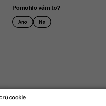
Pomohlo vám to?
Ano
Ne
orů cookie