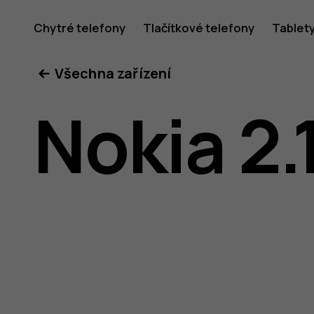
Uživatel
Chytré telefony
Tlačítkové telefony
Tablet
Všechna zařízení
příručka
Nokia 2.
k telefon
Nokia 2.1