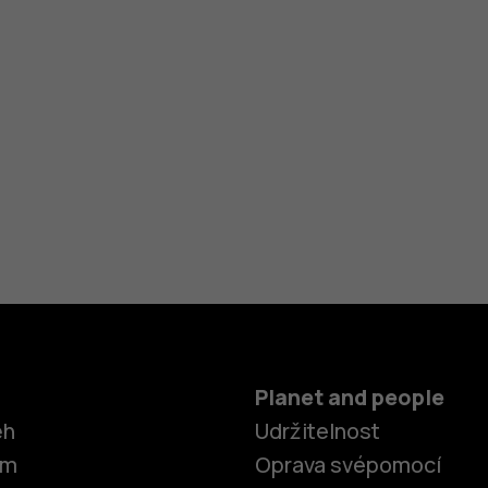
Planet and people
ěh
Udržitelnost
om
Oprava svépomocí