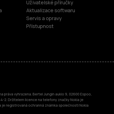
Uživatelské příručky
a
Aktualizace softwaru
Servis a opravy
Přístupnost
fony
 práva vyhrazena. Bertel Jungin aukio 9, 02600 Espoo,
telefony
44-2. Držitelem licence na telefony značky Nokia je
a je registrovaná ochranná známka společnosti Nokia