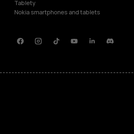
Tablety
Nokia smartphones and tablets
Facebook
Instagram
Tiktok
Youtube
Linkedin
Discord
O nás
Oprava, opětovné použití, recykla