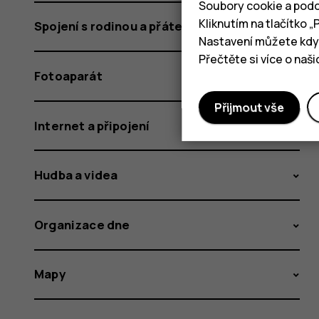
Soubory cookie a podo
Kliknutím na tlačítko 
Spojení s rodinou a přáteli
Nastavení můžete kdyk
Přečtěte si více o naš
Fotoaparát
Přijmout vše
Internet a připojení
Hudba a videa
Organizace dne
Mapy