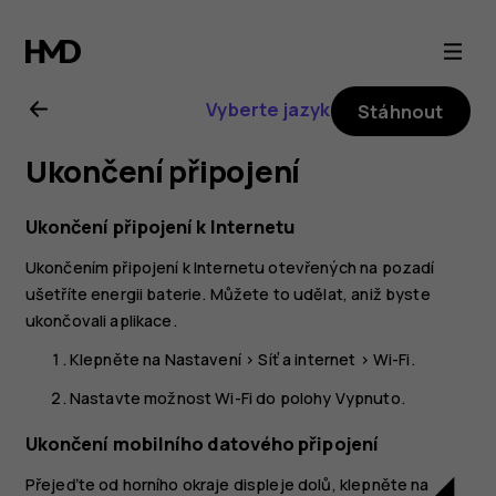
Uživatelská
příručka
Vyberte jazyk
Stáhnout
k telefonu
Ukončení připojení
Nokia 2.1
Ukončení připojení k Internetu
Ukončením připojení k Internetu otevřených na pozadí
ušetříte energii baterie. Můžete to udělat, aniž byste
ukončovali aplikace.
Klepněte na
Nastavení
>
Síť a internet
>
Wi-Fi
.
Nastavte možnost
Wi-Fi
do polohy
Vypnuto
.
Ukončení mobilního datového připojení
Přejeďte od horního okraje displeje dolů, klepněte na
network_cell