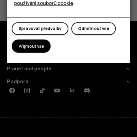
používání souborů cookie
.
Ano
Ne
Spravovat předvolby
Odmítnout vše
Prozkoumat
Přijmout vše
O nás
Planet and people
Podpora
Facebook
Instagram
Tiktok
Youtube
Linkedin
Discord