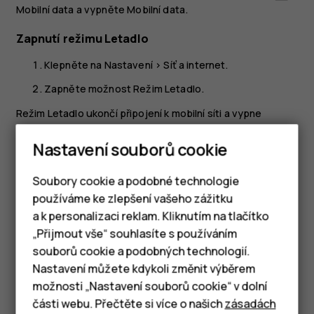
Mobilní data
a vypněte
Mobilní data
.
Zapnutí režimu Letadlo
Klepněte na
Nastavení
>
Síť a internet
.
Zapněte možnost
Režim Letadlo
.
Režim Letadlo ukončí připojení k mobilní síti a vypne
bezdrátové funkce zařízení. Dodržujte pokyny
Nastavení souborů cookie
a bezpečnostní požadavky, stanovené například leteckými
společnostmi, a všechny příslušné zákony a předpisy.
Soubory cookie a podobné technologie
Tam, kde je to povoleno, se můžete v režimu V letadle
používáme ke zlepšení vašeho zážitku
připojit k síti Wi-Fi a například procházet Internet nebo
zapnout sdílení přes Bluetooth.
a k personalizaci reklam. Kliknutím na tlačítko
Chytré telefony
„Přijmout vše“ souhlasíte s používáním
souborů cookie a podobných technologií.
Tlačítkové telefony
Nastavení můžete kdykoli změnit výběrem
možnosti „Nastavení souborů cookie“ v dolní
Tablety
části webu. Přečtěte si více o našich
zásadách
Pomohlo vám to?