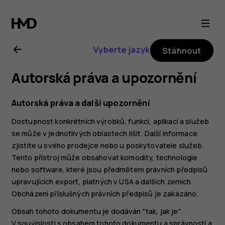
Uživatelská
příručka
Vyberte jazyk
Stáhnout
k telefonu
Autorská práva a upozornění
Nokia 2.1
Autorská práva a další upozornění
Dostupnost konkrétních výrobků, funkcí, aplikací a služeb
se může v jednotlivých oblastech lišit. Další informace
zjistíte u svého prodejce nebo u poskytovatele služeb.
Tento přístroj může obsahovat komodity, technologie
nebo software, které jsou předmětem právních předpisů
upravujících export, platných v USA a dalších zemích.
Obcházení příslušných právních předpisů je zakázáno.
Obsah tohoto dokumentu je dodáván "tak, jak je".
V souvislosti s obsahem tohoto dokumentu a správností a