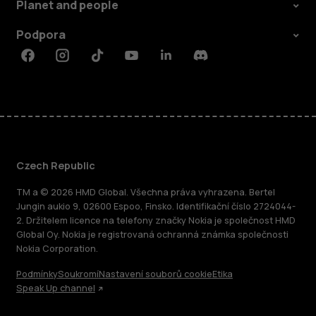
Planet and people
Podpora
Facebook
Instagram
Tiktok
Youtube
Linkedin
Discord
Czech Republic
TM a © 2026 HMD Global. Všechna práva vyhrazena. Bertel
Jungin aukio 9, 02600 Espoo, Finsko. Identifikační číslo 2724044-
2. Držitelem licence na telefony značky Nokia je společnost HMD
Global Oy. Nokia je registrovaná ochranná známka společnosti
Nokia Corporation.
Podmínky
Soukromí
Nastavení souborů cookie
Etika
Speak Up channel