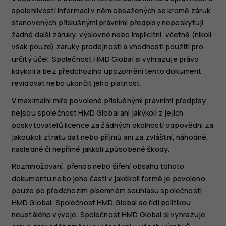
spolehlivostí informací v něm obsažených se kromě záruk
stanovených příslušnými právními předpisy neposkytují
žádné další záruky, výslovné nebo implicitní, včetně (nikoli
však pouze) záruky prodejnosti a vhodnosti použití pro
určitý účel. Společnost HMD Global si vyhrazuje právo
kdykoli a bez předchozího upozornění tento dokument
revidovat nebo ukončit jeho platnost.
V maximální míře povolené příslušnými právními předpisy
nejsou společnost HMD Global ani jakýkoli z jejích
poskytovatelů licence za žádných okolností odpovědni za
jakoukoli ztrátu dat nebo příjmů ani za zvláštní, náhodné,
následné či nepřímé jakkoli způsobené škody.
Rozmnožování, přenos nebo šíření obsahu tohoto
dokumentu nebo jeho části v jakékoli formě je povoleno
pouze po předchozím písemném souhlasu společnosti
HMD Global. Společnost HMD Global se řídí politikou
neustálého vývoje. Společnost HMD Global si vyhrazuje