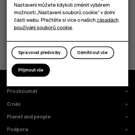
Tlačítkové telefony
přístup k internetu).
Nastavení můžete kdykoli změnit výběrem
možnosti „Nastavení souborů cookie“ v dolní
Tablety
části webu. Přečtěte si více o našich
zásadách
používání souborů cookie
.
Pomohlo vám to?
Spravovat předvolby
Odmítnout vše
Ano
Ne
Přijmout vše
Prozkoumat
O nás
Planet and people
Podpora