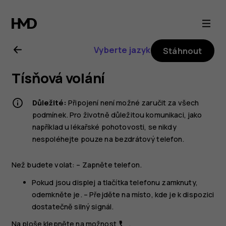
Uživatelská
příručka
Vyberte jazyk
Stáhnout
k telefonu
Tísňová volání
Nokia 2.1
Důležité:
Připojení není možné zaručit za všech
podmínek. Pro životně důležitou komunikaci, jako
například u lékařské pohotovosti, se nikdy
nespoléhejte pouze na bezdrátový telefon.
Než budete volat: – Zapněte telefon.
Pokud jsou displej a tlačítka telefonu zamknuty,
odemkněte je. – Přejděte na místo, kde je k dispozici
dostatečně silný signál.
Na ploše klepněte na možnost
.
phone