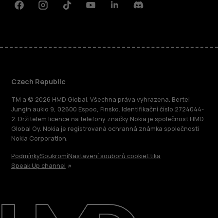
Facebook
Instagram
Tiktok
Youtube
Linkedin
Discord
Czech Republic
TM a © 2026 HMD Global. Všechna práva vyhrazena. Bertel
Jungin aukio 9, 02600 Espoo, Finsko. Identifikační číslo 2724044-
2. Držitelem licence na telefony značky Nokia je společnost HMD
Global Oy. Nokia je registrovaná ochranná známka společnosti
Nokia Corporation.
Podmínky
Soukromí
Nastavení souborů cookie
Etika
Speak Up channel
O nás