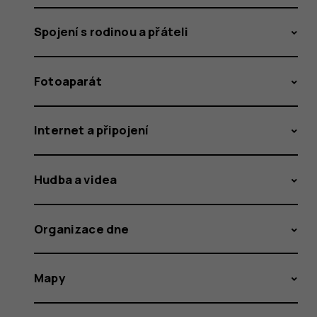
Spojení s rodinou a přáteli
Fotoaparát
Internet a připojení
Hudba a videa
Organizace dne
Mapy