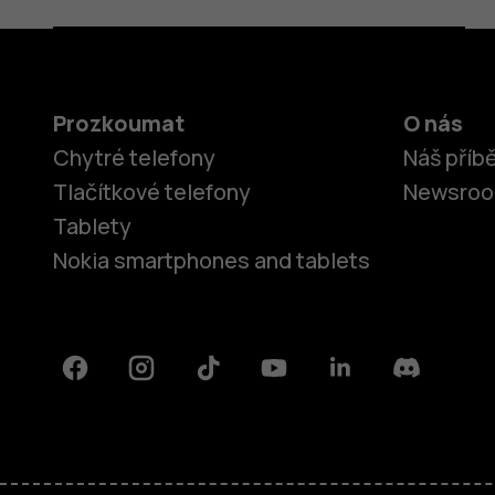
Prozkoumat
O nás
Chytré telefony
Náš příb
Tlačítkové telefony
Newsro
Tablety
Nokia smartphones and tablets
Facebook
Instagram
Tiktok
Youtube
Linkedin
Discord