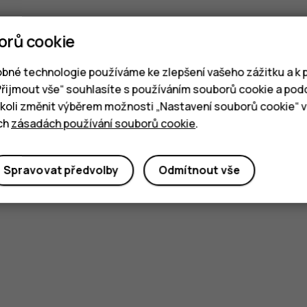
orů cookie
bné technologie používáme ke zlepšení vašeho zážitku a k p
„Přijmout vše“ souhlasíte s používáním souborů cookie a pod
oli změnit výběrem možnosti „Nastavení souborů cookie“ v 
ich
zásadách používání souborů cookie
.
Spravovat předvolby
Odmítnout vše