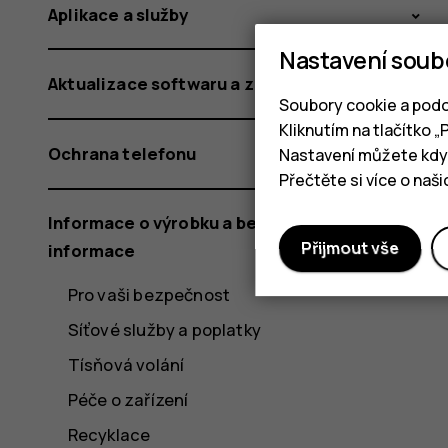
Aplikace a služby
Nastavení soub
Aktualizace softwaru a zálohování
Soubory cookie a podo
Kliknutím na tlačítko 
Ochrana telefonu
Nastavení můžete kdyk
Přečtěte si více o naš
Informace o výrobku a bezpečnostní
Přijmout vše
informace
Pro vaši bezpečnost
Síťové služby a poplatky
Tísňová volání
Péče o zařízení
Recyklace