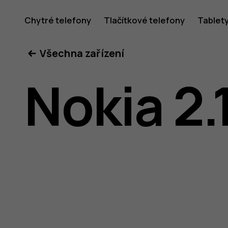
Uživatel
Chytré telefony
Tlačítkové telefony
Tablet
Všechna zařízení
příručka
Nokia 2.
k telefon
Nokia 2.1