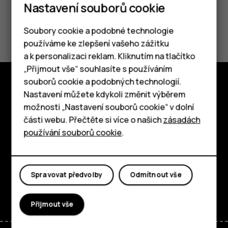
Nastavení souborů cookie
Pomohlo vám to?
Soubory cookie a podobné technologie
používáme ke zlepšení vašeho zážitku
Ano
Ne
a k personalizaci reklam. Kliknutím na tlačítko
Chytré telefony
„Přijmout vše“ souhlasíte s používáním
souborů cookie a podobných technologií.
Tlačítkové telefony
Nastavení můžete kdykoli změnit výběrem
Prozkoumat
možnosti „Nastavení souborů cookie“ v dolní
Tablety
O nás
části webu. Přečtěte si více o našich
zásadách
používání souborů cookie
.
Planet and people
Podpora
Spravovat předvolby
Odmítnout vše
Facebook
Instagram
Tiktok
Youtube
Linkedin
Discord
Přijmout vše