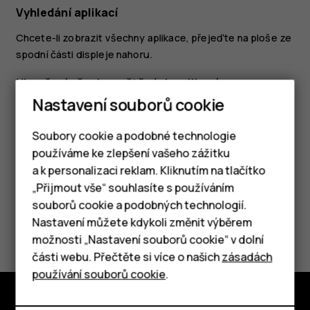
Vyhledání aplikací
Chcete-li zobrazit všechny aplikace, přejeďte na ploše ze
spodní části displeje nahoru.
Ukončení všech spuštěných aplikací
Nastavení souborů cookie
Stiskněte tlačítko
, přejeďte nahoru přes všechny
check_box_outline_blank
aplikace a klepněte na možnost
SMAZAT VŠE
.
Soubory cookie a podobné technologie
používáme ke zlepšení vašeho zážitku
a k personalizaci reklam. Kliknutím na tlačítko
Chytré telefony
„Přijmout vše“ souhlasíte s používáním
souborů cookie a podobných technologií.
Tlačítkové telefony
Nastavení můžete kdykoli změnit výběrem
Pomohlo vám to?
možnosti „Nastavení souborů cookie“ v dolní
Tablety
části webu. Přečtěte si více o našich
zásadách
Ano
Ne
používání souborů cookie
.