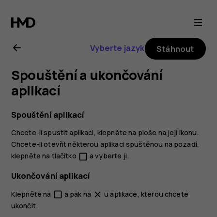
Uživatelská
příručka
Vyberte jazyk
Stáhnout
k telefonu
Spouštění a ukončování
Nokia 2.1
aplikací
Spouštění aplikací
Chcete-li spustit aplikaci, klepněte na ploše na její ikonu.
Chcete-li otevřít některou aplikaci spuštěnou na pozadí,
klepněte na tlačítko
a vyberte ji.
check_box_outline_blank
Ukončování aplikací
Klepněte na
a pak na
u aplikace, kterou chcete
check_box_outline_blank
close
ukončit.