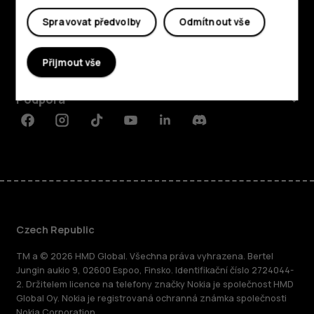
Prozkoumat
Spravovat předvolby
Odmítnout vše
O nás
Přijmout vše
Planet and people
Podpora
Facebook
Instagram
Tiktok
Youtube
Linkedin
Discord
Czech Republic
TM a © 2026 HMD Global. Všechna práva vyhrazena. Bertel
Jungin aukio 9, 02600 Espoo, Finsko. Identifikační číslo 2724044-
2. Držitelem licence na telefony značky Nokia je společnost HMD
Global Oy. Nokia je registrovaná ochranná známka společnosti
Nokia Corporation.