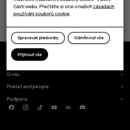
Tablety
části webu. Přečtěte si více o našich
zásadách
používání souborů cookie
.
Pomohlo vám to?
Ano
Ne
Spravovat předvolby
Odmítnout vše
Přijmout vše
Prozkoumat
O nás
Planet and people
Podpora
Facebook
Instagram
Tiktok
Youtube
Linkedin
Discord