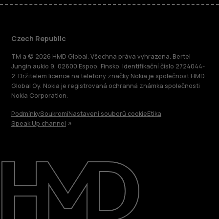
Czech Republic
TM a © 2026 HMD Global. Všechna práva vyhrazena. Bertel
Jungin aukio 9, 02600 Espoo, Finsko. Identifikační číslo 2724044-
2. Držitelem licence na telefony značky Nokia je společnost HMD
Global Oy. Nokia je registrovaná ochranná známka společnosti
Nokia Corporation.
Podmínky
Soukromí
Nastavení souborů cookie
Etika
Speak Up channel
O nás
Oprava, opětovné použití, recyklace
Podpora
Czech Republic