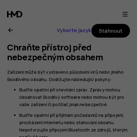
Uživatelská
příručka
Vyberte jazyk
Stáhnout
k telefonu
Chraňte přístroj před
Nokia 2.1
nebezpečným obsahem
Zařízení může být vystaveno působení virů nebo jiného
škodlivého obsahu. Dodržujte následující pokyny:
Buďte opatrní při otevírání zpráv. Zprávy mohou
obsahovat škodlivý software nebo mohou být pro
vaše zařízení či počítač jinak nebezpečné.
Buďte opatrní při přijímání požadavků na připojení,
procházení internetu nebo stahování obsahu.
Nepotvrzujte připojení Bluetooth ze zdrojů, kterým