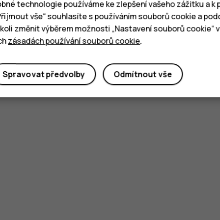
bné technologie používáme ke zlepšení vašeho zážitku a k p
„Přijmout vše“ souhlasíte s používáním souborů cookie a pod
oli změnit výběrem možnosti „Nastavení souborů cookie“ v 
Pomohlo vám to?
ich
zásadách používání souborů cookie
.
Ano
Ne
Spravovat předvolby
Odmítnout vše