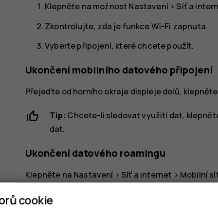
Klepněte na možnost
Nastavení
>
Síť a inter
Zkontrolujte, zda je funkce Wi-Fi
zapnuta
.
Vyberte připojení, které chcete použít.
Ukončení mobilního datového připojení
Přejeďte od horního okraje displeje dolů, klepnět
Tip:
Chcete-li sledovat využití dat, klepně
dat
.
Ukončení datového roamingu
Klepněte na
Nastavení
>
Síť a internet
>
Mobilní sí
orů cookie