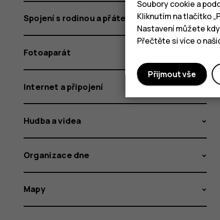
Soubory cookie a podo
Kliknutím na tlačítko 
Spojení s rodinou a přáteli
Nastavení můžete kdyk
Přečtěte si více o naš
Fotoaparát
Přijmout vše
Internet a připojení
Hudba a videa
Organizace dne
Mapy