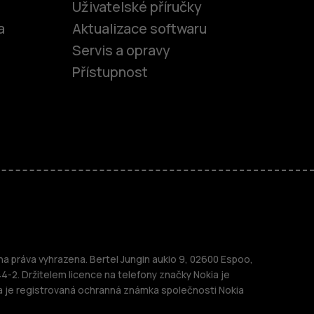
Uživatelské příručky
a
Aktualizace softwaru
Servis a opravy
Přístupnost
fony
 práva vyhrazena. Bertel Jungin aukio 9, 02600 Espoo,
telefony
44-2. Držitelem licence na telefony značky Nokia je
a je registrovaná ochranná známka společnosti Nokia