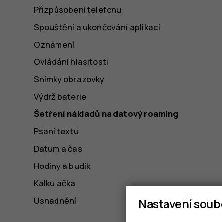
Přizpůsobení telefonu
Spouštění a ukončování aplikací
Oznámení
Ovládání hlasitosti
Snímky obrazovky
Výdrž baterie
Šetření nákladů na datový roaming
Psaní textu
Datum a čas
Hodiny a budík
Kalkulačka
Usnadnění
Nastavení soub