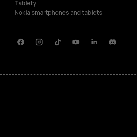
Tablety
Nokia smartphones and tablets
Facebook
Instagram
Tiktok
Youtube
Linkedin
Discord
O nás
Oprava, opětovné použití, recykla