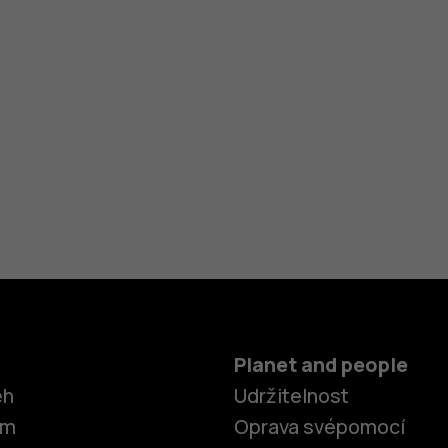
Planet and people
ěh
Udržitelnost
om
Oprava svépomocí