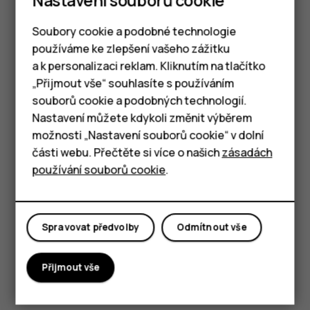
Nastavení souborů cookie
Soubory cookie a podobné technologie
používáme ke zlepšení vašeho zážitku
a k personalizaci reklam. Kliknutím na tlačítko
Chytré telefony
„Přijmout vše“ souhlasíte s používáním
souborů cookie a podobných technologií.
Tlačítkové telefony
Položte na položku (třeba na mapu, fotografii nebo
Nastavení můžete kdykoli změnit výběrem
webovou stránku) dva prsty a posuňte je od sebe nebo
možnosti „Nastavení souborů cookie“ v dolní
Tablety
k sobě.
části webu. Přečtěte si více o našich
zásadách
používání souborů cookie
.
Zamknutí orientace obrazovky
Když telefon otočíte o 90 stupňů, obrazovka se
automaticky otočí.
Spravovat předvolby
Odmítnout vše
Chcete-li zamknout orientaci obrazovky na výšku,
přejeďte z horního okraje displeje dolů a klepnutím na
Přijmout vše
možnost
Automatické otáčení
nastavte hodnotu
Na
výšku
.