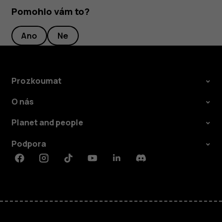
Pomohlo vám to?
Ano
Ne
Prozkoumat
O nás
Planet and people
Podpora
Facebook
Instagram
Tiktok
Youtube
Linkedin
Discord