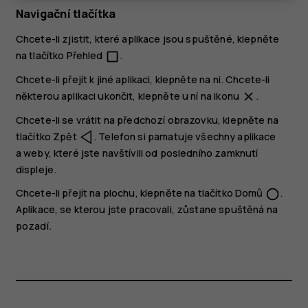
Navigační tlačítka
Chcete-li zjistit, které aplikace jsou spuštěné, klepněte
na tlačítko Přehled
.
check_box_outline_blank
Chcete-li přejít k jiné aplikaci, klepněte na ni. Chcete-li
některou aplikaci ukončit, klepněte u ní na ikonu
.
close
Chcete-li se vrátit na předchozí obrazovku, klepněte na
tlačítko Zpět
. Telefon si pamatuje všechny aplikace
a weby, které jste navštívili od posledního zamknutí
displeje.
Chcete-li přejít na plochu, klepněte na tlačítko Domů
.
panorama_fish_eye
Aplikace, se kterou jste pracovali, zůstane spuštěná na
pozadí.