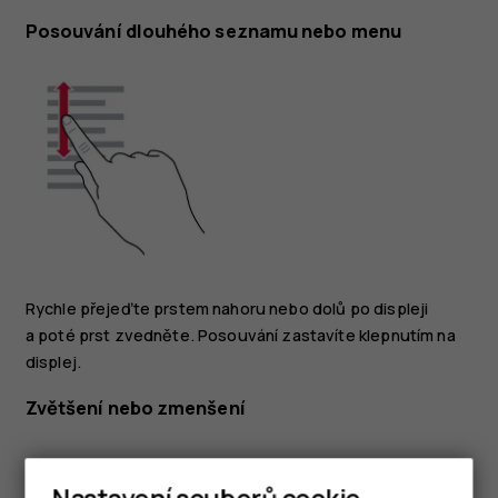
Posouvání dlouhého seznamu nebo menu
Rychle přejeďte prstem nahoru nebo dolů po displeji
a poté prst zvedněte. Posouvání zastavíte klepnutím na
displej.
Zvětšení nebo zmenšení