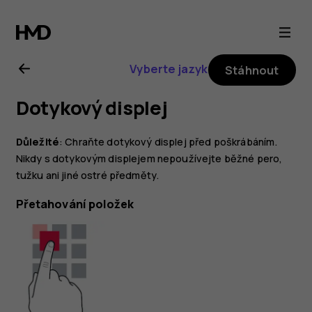
Uživatelská
příručka
Vyberte jazyk
Stáhnout
k telefonu
Dotykový displej
Nokia 2.1
Důležité
: Chraňte dotykový displej před poškrábáním.
Nikdy s dotykovým displejem nepoužívejte běžné pero,
tužku ani jiné ostré předměty.
Přetahování položek