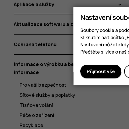
Aplikace a služby
Nastavení soub
Aktualizace softwaru a zálohování
Soubory cookie a podo
Kliknutím na tlačítko 
Ochrana telefonu
Nastavení můžete kdyk
Přečtěte si více o naš
Informace o výrobku a bezpečnostní
Přijmout vše
informace
Pro vaši bezpečnost
Síťové služby a poplatky
Tísňová volání
Péče o zařízení
Recyklace