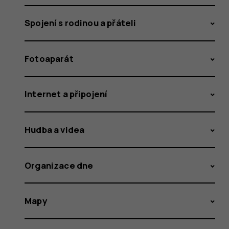
Spojení s rodinou a přáteli
Fotoaparát
Internet a připojení
Hudba a videa
Organizace dne
Mapy