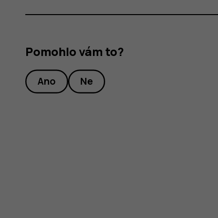
Pomohlo vám to?
Ano
Ne