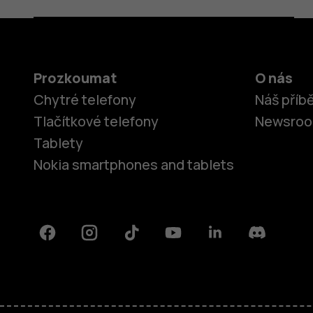
Prozkoumat
O nás
Chytré telefony
Náš příb
Tlačítkové telefony
Newsro
Tablety
Nokia smartphones and tablets
Facebook
Instagram
Tiktok
Youtube
Linkedin
Discord