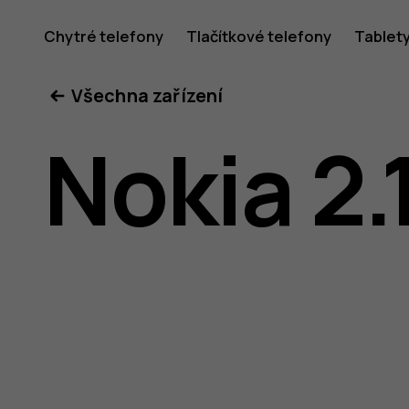
Uživatel
Chytré telefony
Tlačítkové telefony
Tablet
Všechna zařízení
příručka
Nokia 2.
k telefon
Nokia 2.1