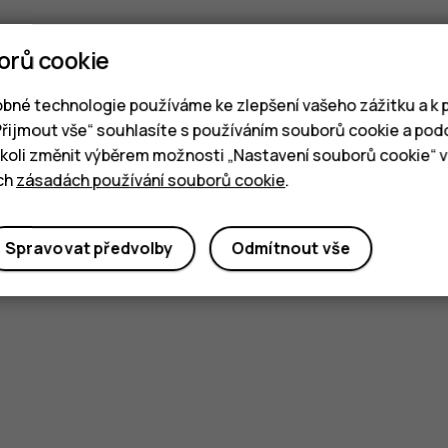
orů cookie
bné technologie používáme ke zlepšení vašeho zážitku a k p
„Přijmout vše“ souhlasíte s používáním souborů cookie a pod
oli změnit výběrem možnosti „Nastavení souborů cookie“ v 
ich
zásadách používání souborů cookie
.
Spravovat předvolby
Odmítnout vše