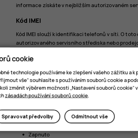
informace získáte v nejbližším autorizovaném ser
Kód IMEI
Kód IMEI slouží k identifikaci telefonů v síti. O t
autorizovaného servisního střediska nebo prodejce
vytočte kód *#06# – zkontrolujte původní prodejn
orů cookie
Pokud je kód IMEI natištěn na telefonu, můžete ho
zadním krytem, pokud má telefon tento kryt odní
bné technologie používáme ke zlepšení vašeho zážitku a k p
„Přijmout vše“ souhlasíte s používáním souborů cookie a pod
Nalezení nebo zamknutí telefonu
oli změnit výběrem možnosti „Nastavení souborů cookie“ v 
ich
zásadách používání souborů cookie
.
Pokud jste přihlášeni k účtu Google a telefon ztr
dálku. U telefonů s přiřazeným účtem Google je v
Spravovat předvolby
Odmítnout vše
Chcete‑li použít funkci hledání telefonu, musí tel
Zapnuto