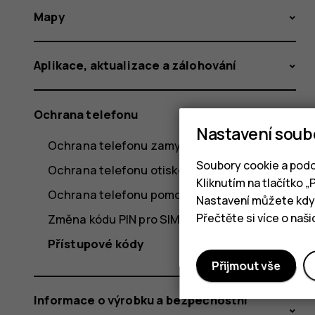
Mapy
Aplikace, aktualizace a zálohování
Ochrana telefonu
Nastavení soub
Ochrana telefonu zamykáním obrazovky
Soubory cookie a podo
Ochrana telefonu otiskem prstu
Kliknutím na tlačítko 
Ochrana telefonu pomocí obličeje
Nastavení můžete kdyk
Přečtěte si více o naš
Změna kódu PIN pro SIM kartu
Přístupové kódy
Přijmout vše
Informace o výrobku a bezpečnostní