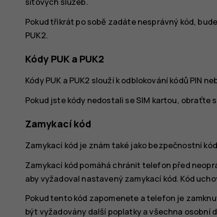
síťových služeb.
Pokud třikrát po sobě zadáte nesprávný kód, bu
PUK2.
Kódy PUK a PUK2
Kódy PUK a PUK2 slouží k odblokování kódů PIN neb
Pokud jste kódy nedostali se SIM kartou, obraťte 
Zamykací kód
Zamykací kód je znám také jako bezpečnostní kód
Zamykací kód pomáhá chránit telefon před neopr
aby vyžadoval nastavený zamykací kód. Kód uchove
Pokud tento kód zapomenete a telefon je zamknut
být vyžadovány další poplatky a všechna osobní d