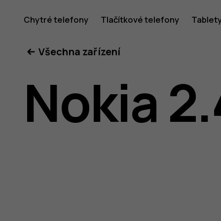
Uživatel
Chytré telefony
Tlačítkové telefony
Tablet
Všechna zařízení
příručka
Nokia 2.
k telefon
Nokia 2.4