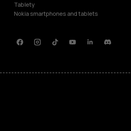
Tablety
Nokia smartphones and tablets
Facebook
Instagram
Tiktok
Youtube
Linkedin
Discord
O nás
Oprava, opětovné použití, recykla