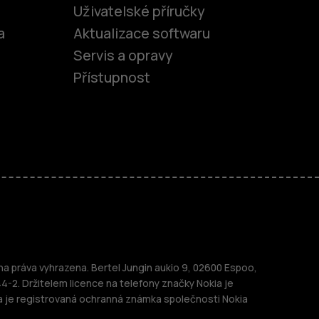
Uživatelské příručky
a
Aktualizace softwaru
Servis a opravy
Přístupnost
fony
 práva vyhrazena. Bertel Jungin aukio 9, 02600 Espoo,
telefony
44-2. Držitelem licence na telefony značky Nokia je
a je registrovaná ochranná známka společnosti Nokia