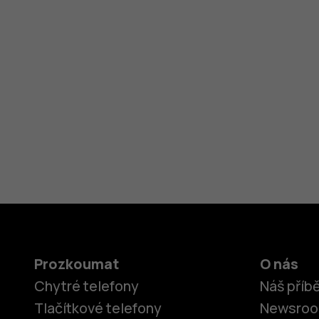
Prozkoumat
O nás
Chytré telefony
Náš příb
Tlačítkové telefony
Newsro