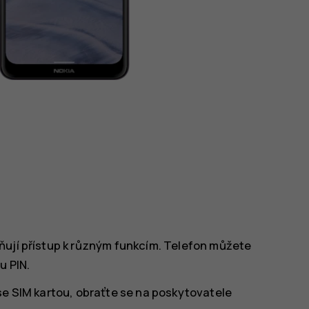
ňují přístup k různým funkcím. Telefon můžete
u PIN.
se SIM kartou, obraťte se na poskytovatele