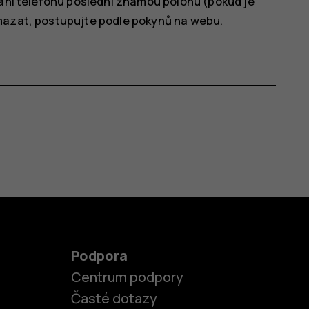
dání telefonu poslední známou polohu (pokud je
ymazat, postupujte podle pokynů na webu.
Podpora
Centrum podpory
Časté dotazy