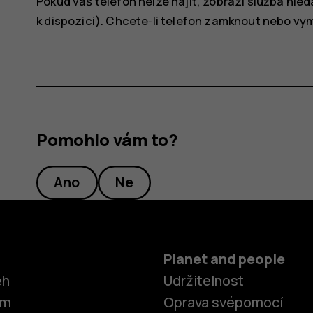
Pokud váš telefon nelze najít, zobrazí služba hle
k dispozici). Chcete‑li telefon zamknout nebo v
Pomohlo vám to?
Ano
Ne
Planet and people
ěh
Udržitelnost
om
Oprava svépomocí