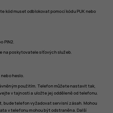
dete kód muset odblokovat pomocí kódu PUK nebo
o PIN2.
se na poskytovatele síťových služeb.
 nebo heslo.
ávněným použitím. Telefon můžete nastavit tak,
jte v tajnosti a uložte jej odděleně od telefonu.
, bude telefon vyžadovat servisní zásah. Mohou
ata v telefonu mohou být odstraněna. Další