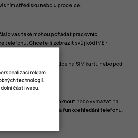
visním středisku nebo u prodejce.
oto číslo vás také mohou požádat pracovníci
 telefonu. Chcete‑li zobrazit svůj kód IMEI: –
í balení
 najít například na přihrádce na SIM kartu nebo pod
matelný.
ersonalizaci reklam.
obných technologií.
dolní části webu.
atíte, můžete ho najít, zamknout nebo vymazat na
e výchozím stavu zapnuta funkce hledání telefonu.
efon: