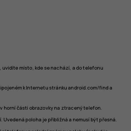
 uvidíte místo, kde se nachází, a do telefonu
řipojeném k Internetu stránku android.com/find a
v horní části obrazovky na ztracený telefon.
. Uvedená poloha je přibližná a nemusí být přesná.