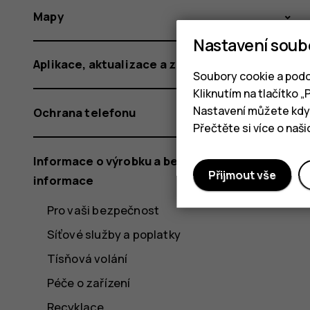
Mapy
Nastavení soub
Aplikace, aktualizace a zálohování
Soubory cookie a podo
Kliknutím na tlačítko 
Nastavení můžete kdyk
Ochrana telefonu
Přečtěte si více o naš
Informace o výrobku a bezpečnostní
Přijmout vše
informace
Pro vaši bezpečnost
Síťové služby a poplatky
Tísňová volání
Péče o zařízení
Recyklace