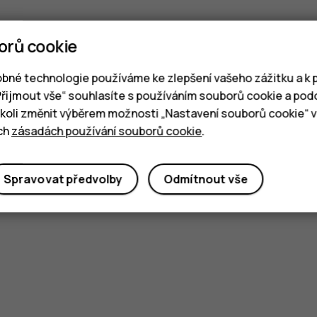
orů cookie
bné technologie používáme ke zlepšení vašeho zážitku a k p
„Přijmout vše“ souhlasíte s používáním souborů cookie a pod
oli změnit výběrem možnosti „Nastavení souborů cookie“ v 
ich
zásadách používání souborů cookie
.
Spravovat předvolby
Odmítnout vše