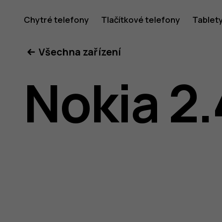
Uživatel
Chytré telefony
Tlačítkové telefony
Tablet
Všechna zařízení
příručka
Nokia 2.
k telefon
Nokia 2.4