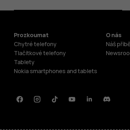
Prozkoumat
O nás
Chytré telefony
Náš příb
Tlačítkové telefony
Newsro
Tablety
Nokia smartphones and tablets
Facebook
Instagram
Tiktok
Youtube
Linkedin
Discord