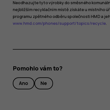
Neodhazujte tyto výrobky do směsného komunálníh
nejbližším recyklačním místě získáte u místního ú
programu zpětného odběru společnosti HMD a jeho
www.hmd.com/phones/support/topics/recycle
.
Pomohlo vám to?
Ano
Ne