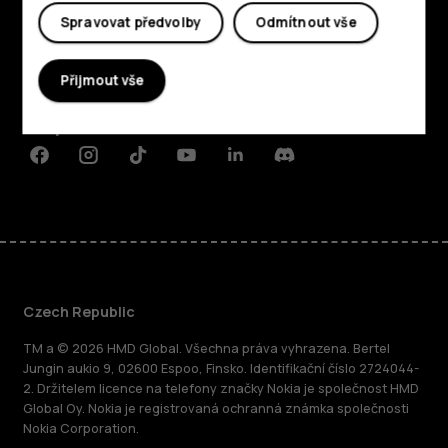
Spravovat předvolby
Odmítnout vše
O nás
Přijmout vše
Planet and people
Podpora
Facebook
Instagram
Tiktok
Youtube
Linkedin
Discord
Czech Republic
TM a © 2026 HMD Global. Všechna práva vyhrazena. Bertel
Jungin aukio 9, 02600 Espoo, Finsko. Identifikační číslo 2724044-
2. Držitelem licence na telefony značky Nokia je společnost HMD
Global Oy. Nokia je registrovaná ochranná známka společnosti
Nokia Corporation.