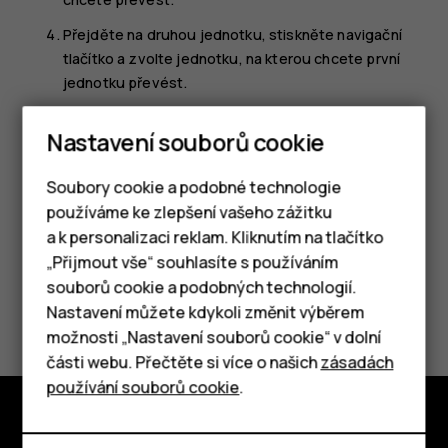
Přejděte na druhou jednotku, stiskněte navigační
tlačítko a zvolte jednotku, na kterou chcete první
jednotku převést.
Pomocí tlačítek číslic zadejte hodnotu, kterou
Nastavení souborů cookie
chcete převést. Převaděč automaticky zobrazí
převedenou hodnotu.
Soubory cookie a podobné technologie
používáme ke zlepšení vašeho zážitku
a k personalizaci reklam. Kliknutím na tlačítko
Chytré telefony
„Přijmout vše“ souhlasíte s používáním
souborů cookie a podobných technologií.
Tlačítkové telefony
Pomohlo vám to?
Nastavení můžete kdykoli změnit výběrem
možnosti „Nastavení souborů cookie“ v dolní
Tablety
Ano
Ne
části webu. Přečtěte si více o našich
zásadách
používání souborů cookie
.
Prozkoumat