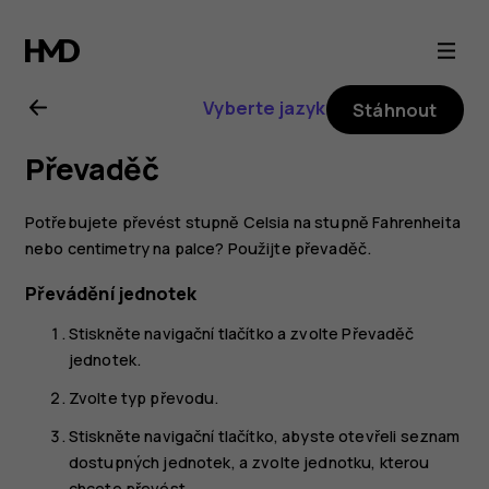
Uživatelská
příručka
Vyberte jazyk
Stáhnout
k telefonu
Převaděč
Nokia
Potřebujete převést stupně Celsia na stupně Fahrenheita
2720
nebo centimetry na palce? Použijte převaděč.
Převádění jednotek
Stiskněte navigační tlačítko a zvolte
Převaděč
jednotek
.
Zvolte typ převodu.
Stiskněte navigační tlačítko, abyste otevřeli seznam
dostupných jednotek, a zvolte jednotku, kterou
chcete převést.