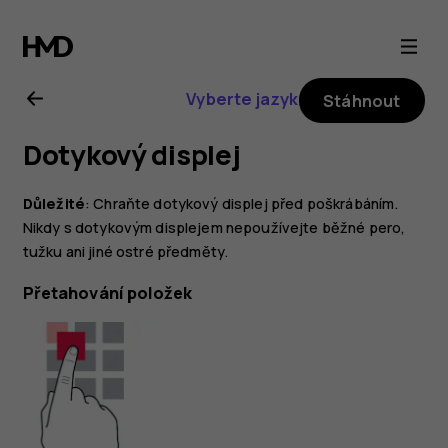
Uživatelská
příručka
Vyberte jazyk
Stáhnout
k telefonu
Dotykový displej
Nokia 4.2
Důležité
: Chraňte dotykový displej před poškrábáním.
Nikdy s dotykovým displejem nepoužívejte běžné pero,
tužku ani jiné ostré předměty.
Přetahování položek