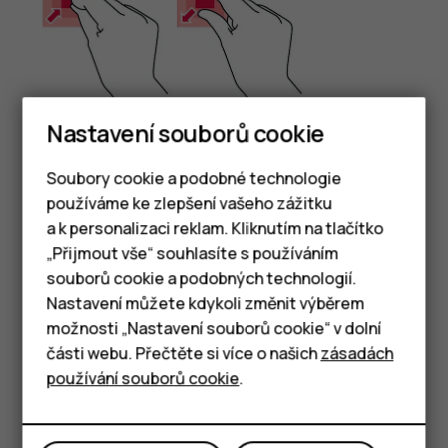
Nastavení souborů cookie
Položte na položku (třeba na mapu, fotografii nebo
Soubory cookie a podobné technologie
webovou stránku) dva prsty a posuňte je od sebe nebo
používáme ke zlepšení vašeho zážitku
k sobě.
a k personalizaci reklam. Kliknutím na tlačítko
Chytré telefony
„Přijmout vše“ souhlasíte s používáním
Zamknutí orientace obrazovky
souborů cookie a podobných technologií.
Tlačítkové telefony
Když telefon otočíte o 90 stupňů, obrazovka se
Nastavení můžete kdykoli změnit výběrem
automaticky otočí.
možnosti „Nastavení souborů cookie“ v dolní
Tablety
části webu. Přečtěte si více o našich
zásadách
Chcete‑li zamknout orientaci obrazovky na výšku,
používání souborů cookie
.
přejeďte z horního okraje displeje dolů a klepněte na
možnost
Automatické otáčení
.
Použití navigačních tlačítek