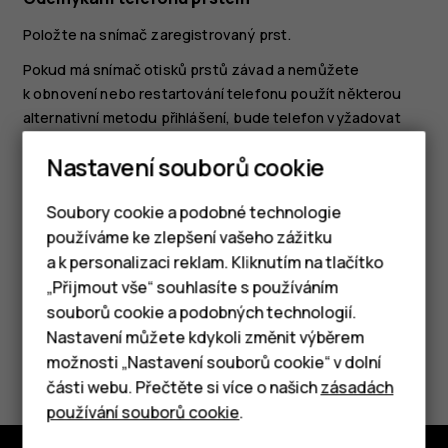
Položte na snímač zaregistrovaný prst.
Pokud má snímač otisků prstů závad a nemůžete
k obnovení nebo restartování telefonu použít některou
alternativní metodu přihlášení, bude telefon vyžadovat
zásah autorizovaným servisním pracovníkem. Mohou být
Nastavení souborů cookie
vyžadovány další poplatky a všechna osobní data
v telefonu mohou být odstraněna. Další informace zjistíte
Soubory cookie a podobné technologie
v nejbližším středisku péče o zákazníky nebo u prodejce.
používáme ke zlepšení vašeho zážitku
a k personalizaci reklam. Kliknutím na tlačítko
Chytré telefony
„Přijmout vše“ souhlasíte s používáním
souborů cookie a podobných technologií.
Tlačítkové telefony
Nastavení můžete kdykoli změnit výběrem
Pomohlo vám to?
možnosti „Nastavení souborů cookie“ v dolní
Tablety
části webu. Přečtěte si více o našich
zásadách
Ano
Ne
používání souborů cookie
.