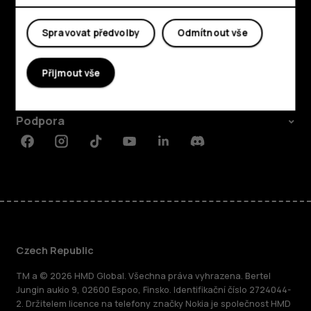
Prozkoumat
Spravovat předvolby
Odmítnout vše
O nás
Přijmout vše
Planet and people
Podpora
Facebook
Instagram
Tiktok
Youtube
Linkedin
Discord
Czech Republic
TM a © 2026 HMD Global. Všechna práva vyhrazena. Bertel
Jungin aukio 9, 02600 Espoo, Finsko. Identifikační číslo 2724044-
2. Držitelem licence na telefony značky Nokia je společnost HMD