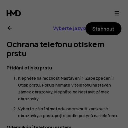
Uživatelská
příručka
Vyberte jazyk
Stáhnout
k telefonu
Ochrana telefonu otiskem
Nokia 5.3
prstu
Přidání otisku prstu
Klepněte na možnost
Nastavení
>
Zabezpečení
>
Otisk prstu
. Pokud nemáte v telefonu nastaven
zámek obrazovky, klepněte na
Nastavit zámek
obrazovky
.
Vyberte záložní metodu odemknutí zamknuté
obrazovky a postupujte podle pokynů na telefonu.
Odemykání telefonu prstem